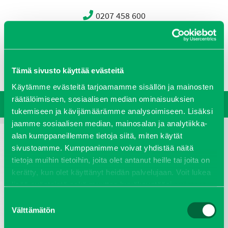
0207 458 600
Oy J-Trading Ab
Yritys
Ajankohtaista
Avoimet työpaikat
Yhteystiedot
Tämä sivusto käyttää evästeitä
Ota yhteyttä
Vastuullisuus
Käytämme evästeitä tarjoamamme sisällön ja mainosten
räätälöimiseen, sosiaalisen median ominaisuuksien
tukemiseen ja kävijämäärämme analysoimiseen. Lisäksi
jaamme sosiaalisen median, mainosalan ja analytiikka-
alan kumppaneillemme tietoja siitä, miten käytät
sivustoamme. Kumppanimme voivat yhdistää näitä
tietoja muihin tietoihin, joita olet antanut heille tai joita on
kerätty, kun olet käyttänyt heidän palvelujaan. Voit lukea
lisää evästeistä sekä muuttaa hyväksyntääsi
evästeet
sivulta.
Suostumuksen
Välttämätön
valinta