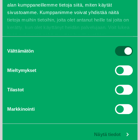
alan kumppaneillemme tietoja siitä, miten käytät
sivustoamme. Kumppanimme voivat yhdistää näitä
tietoja muihin tietoihin, joita olet antanut heille tai joita on
kerätty, kun olet käyttänyt heidän palvelujaan. Voit lukea
lisää evästeistä sekä muuttaa hyväksyntääsi
evästeet
sivulta.
Suostumuksen
Välttämätön
valinta
BUCHER
Mieltymykset
Tilastot
Markkinointi
CORVUS
Näytä tiedot