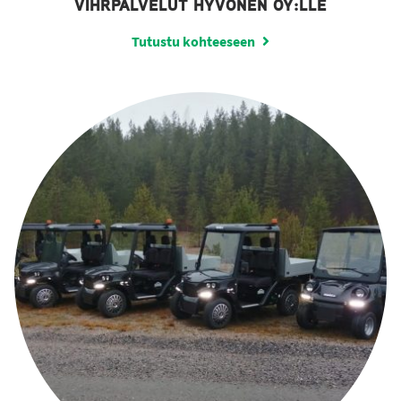
VIHRPALVELUT HYVÖNEN OY:LLE
Tutustu kohteeseen