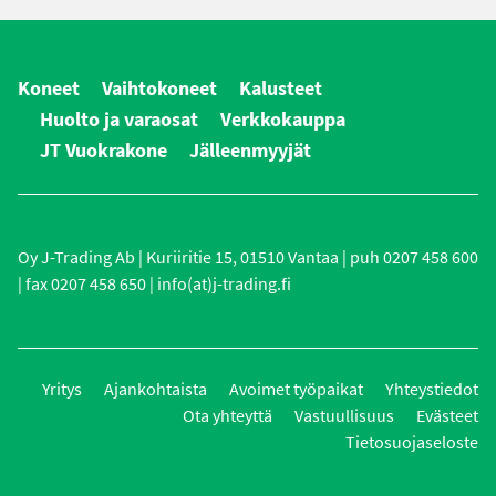
Koneet
Vaihtokoneet
Kalusteet
Huolto ja varaosat
Verkkokauppa
JT Vuokrakone
Jälleenmyyjät
Oy J-Trading Ab | Kuriiritie 15, 01510 Vantaa | puh 0207 458 600
| fax 0207 458 650 | info(at)j-trading.fi
Yritys
Ajankohtaista
Avoimet työpaikat
Yhteystiedot
Ota yhteyttä
Vastuullisuus
Evästeet
Tietosuojaseloste