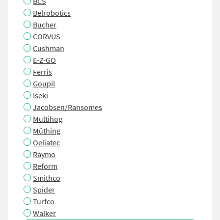
BCS
Belrobotics
Bucher
CORVUS
Cushman
E-Z-GO
Ferris
Goupil
Iseki
Jacobsen/Ransomes
Multihog
Müthing
Oeliatec
Raymo
Reform
Smithco
Spider
Turfco
Walker