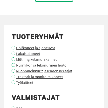
TUOTERYHMÄT
Golfkoneet ja ajoneuvot
Lakaisukoneet
Müthing kelamurskaimet
Nurmikon ja tekonurmen hoito
Ruohonleikkurit ja lehden kerääjät
Traktorit ja monitoimikoneet
Työlaitteet
VALMISTAJAT