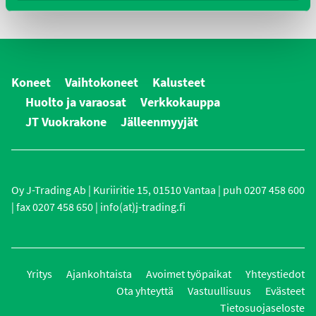
Koneet
Vaihtokoneet
Kalusteet
Huolto ja varaosat
Verkkokauppa
JT Vuokrakone
Jälleenmyyjät
Oy J-Trading Ab | Kuriiritie 15, 01510 Vantaa | puh 0207 458 600
| fax 0207 458 650 | info(at)j-trading.fi
Yritys
Ajankohtaista
Avoimet työpaikat
Yhteystiedot
Ota yhteyttä
Vastuullisuus
Evästeet
Tietosuojaseloste