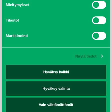
ympäristötuotteiden markkinointiin ja
Mieltymykset
jälkipalveluihin.
Yrityksen tuoteperheitä ovat:
Tilastot
Ympäristönhoitokoneet
Piha- ja puistokalusteet
Markkinointi
Leikkikenttävälineet
Harrastuskenttävälineet
Myynti, varaosat ja huolto… kaikki samassa talossa.
Näytä tiedot
Noudatamme kaupanteossa Teknisen kaupan
Hyväksy kaikki
yleisiä myyntiehtoja:
TK Yleiset 2024
Hyväksy valinta
Vain välttämättömät