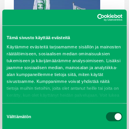
Tämä sivusto käyttää evästeitä
Käytämme evästeitä tarjoamamme sisällön ja mainosten
räätälöimiseen, sosiaalisen median ominaisuuksien
tukemiseen ja kävijämäärämme analysoimiseen. Lisäksi
jaamme sosiaalisen median, mainosalan ja analytiikka-
OY J-TRADING
alan kumppaneillemme tietoja siitä, miten käytät
sivustoamme. Kumppanimme voivat yhdistää näitä
AB
tietoja muihin tietoihin, joita olet antanut heille tai joita on
kerätty, kun olet käyttänyt heidän palvelujaan. Voit lukea
lisää evästeistä sekä muuttaa hyväksyntääsi
evästeet
Ympäristönhoidon asiantuntemusta ja johtavat
sivulta.
Suostumuksen
tuotemerkit 35 vuoden kokemuksella. J-Trading Oy
Välttämätön
valinta
Ab on suomalainen perheyritys, joka on erikoistunut