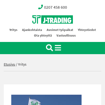
0207 458 600
Oy J-Trading Ab
Yritys
Ajankohtaista
Avoimet työpaikat
Yhteystiedot
Ota yhteyttä
Vastuullisuus
Etusivu
/
Yritys