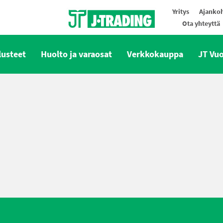
Yritys
Ajankoh
Ota yhteyttä
Oy J-Trading Ab
lusteet
Huolto ja varaosat
Verkkokauppa
JT Vu