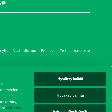
yjät
teyttä
Vastuullisuus
Evästeet
Tietosuojaseloste
Hyväksy kaikki
an
sen median,
Hyväksy valinta
on kerätty,
äsi
evästeet
Vain välttämättömät