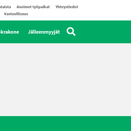
taista
Avoimet työpaikat
Yhteystiedot
Vastuullisuus
okrakone
Jälleenmyyjät