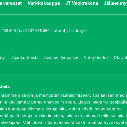
a varaosat
Verkkokauppa
JT Vuokrakone
Jälleenmy
458 600 | fax 0207 458 650 | info(at)j-trading.fi
itys
Ajankohtaista
Avoimet työpaikat
Yhteystiedot
Ota yh
teitä
mamme sisällön ja mainosten räätälöimiseen, sosiaalisen medi
n ja kävijämäärämme analysoimiseen. Lisäksi jaamme sosiaali
alan kumppaneillemme tietoja siitä, miten käytät sivustoamme.
näitä tietoja muihin tietoihin, joita olet antanut heille tai joita 
palvelujaan. Voit lukea lisää evästeistä sekä muuttaa hyväksyntä