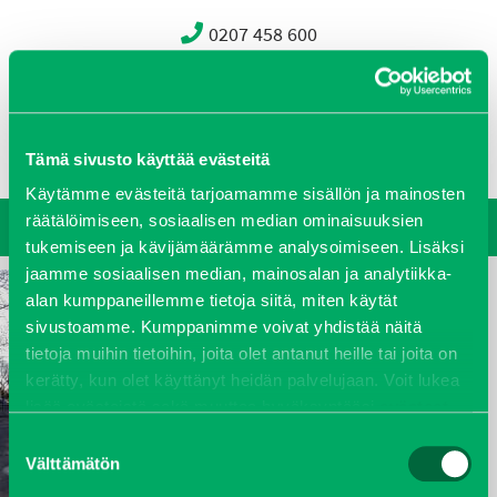
0207 458 600
Oy J-Trading Ab
Yritys
Ajankohtaista
Avoimet työpaikat
Yhteystiedot
Tämä sivusto käyttää evästeitä
Ota yhteyttä
Vastuullisuus
Käytämme evästeitä tarjoamamme sisällön ja mainosten
räätälöimiseen, sosiaalisen median ominaisuuksien
tukemiseen ja kävijämäärämme analysoimiseen. Lisäksi
jaamme sosiaalisen median, mainosalan ja analytiikka-
alan kumppaneillemme tietoja siitä, miten käytät
sivustoamme. Kumppanimme voivat yhdistää näitä
tietoja muihin tietoihin, joita olet antanut heille tai joita on
kerätty, kun olet käyttänyt heidän palvelujaan. Voit lukea
lisää evästeistä sekä muuttaa hyväksyntääsi
evästeet
sivulta.
Suostumuksen
Välttämätön
valinta