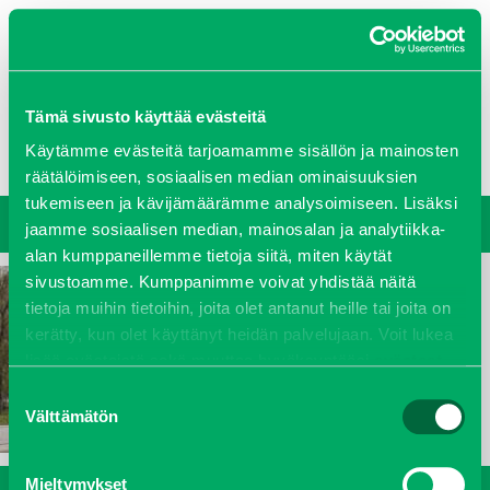
0207 458 600
Tämä sivusto käyttää evästeitä
Oy J-Trading Ab
Yritys
Ajankohtaista
Avoimet työpaikat
Yhteystiedot
Käytämme evästeitä tarjoamamme sisällön ja mainosten
Ota yhteyttä
Vastuullisuus
räätälöimiseen, sosiaalisen median ominaisuuksien
tukemiseen ja kävijämäärämme analysoimiseen. Lisäksi
jaamme sosiaalisen median, mainosalan ja analytiikka-
alan kumppaneillemme tietoja siitä, miten käytät
sivustoamme. Kumppanimme voivat yhdistää näitä
tietoja muihin tietoihin, joita olet antanut heille tai joita on
kerätty, kun olet käyttänyt heidän palvelujaan. Voit lukea
lisää evästeistä sekä muuttaa hyväksyntääsi
evästeet
sivulta.
Suostumuksen
Välttämätön
valinta
Mieltymykset