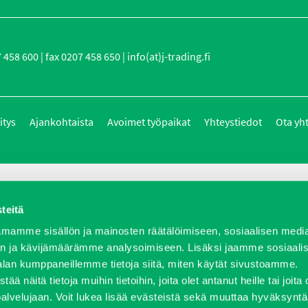
458 600 | fax 0207 458 650 | info(at)j-trading.fi
itys
Ajankohtaista
Avoimet työpaikat
Yhteystiedot
Ota yh
teitä
mamme sisällön ja mainosten räätälöimiseen, sosiaalisen medi
n ja kävijämäärämme analysoimiseen. Lisäksi jaamme sosiaali
alan kumppaneillemme tietoja siitä, miten käytät sivustoamme.
näitä tietoja muihin tietoihin, joita olet antanut heille tai joita 
palvelujaan. Voit lukea lisää evästeistä sekä muuttaa hyväksyntä