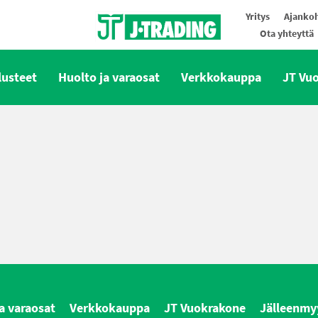
Yritys
Ajankoh
Ota yhteyttä
Oy J-Trading Ab
lusteet
Huolto ja varaosat
Verkkokauppa
JT Vu
a varaosat
Verkkokauppa
JT Vuokrakone
Jälleenmy