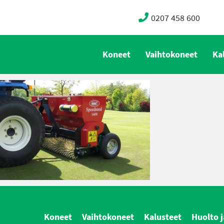
0207 458 600
Koneet
Vaihtokoneet
Ka
Koneet
Vaihtokoneet
Kalusteet
Huolto j