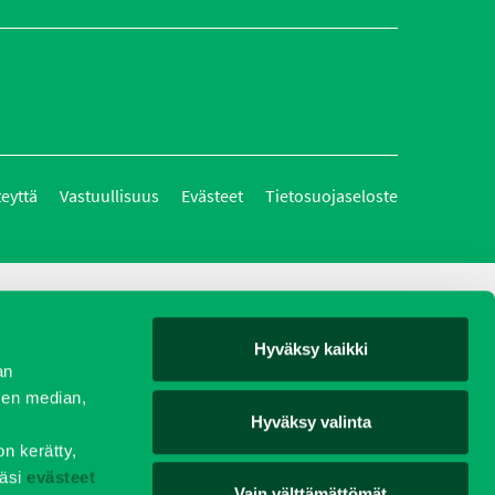
teyttä
Vastuullisuus
Evästeet
Tietosuojaseloste
Hyväksy kaikki
an
sen median,
Hyväksy valinta
on kerätty,
äsi
evästeet
Vain välttämättömät