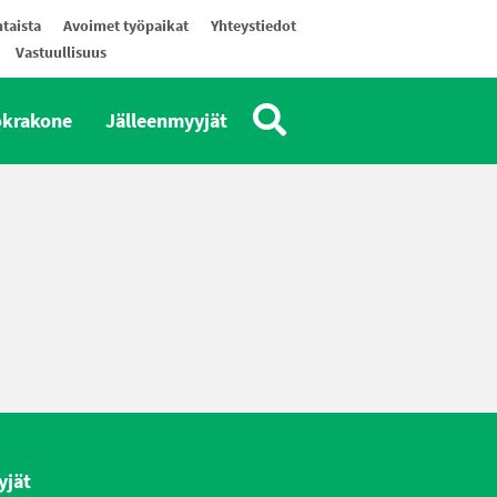
taista
Avoimet työpaikat
Yhteystiedot
Vastuullisuus
okrakone
Jälleenmyyjät
yjät