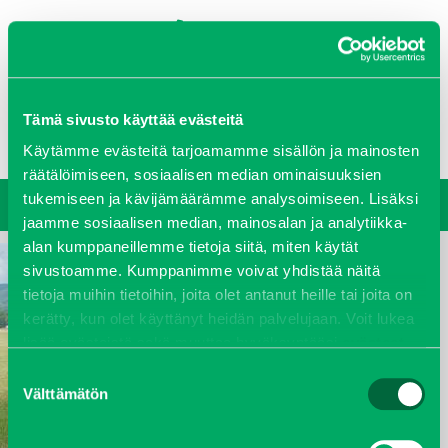
0207 458 600
Tämä sivusto käyttää evästeitä
Oy J-Trading Ab
Yritys
Ajankohtaista
Avoimet työpaikat
Yhteystiedot
Ota yhteyttä
Vastuullisuus
Käytämme evästeitä tarjoamamme sisällön ja mainosten
räätälöimiseen, sosiaalisen median ominaisuuksien
tukemiseen ja kävijämäärämme analysoimiseen. Lisäksi
jaamme sosiaalisen median, mainosalan ja analytiikka-
alan kumppaneillemme tietoja siitä, miten käytät
sivustoamme. Kumppanimme voivat yhdistää näitä
tietoja muihin tietoihin, joita olet antanut heille tai joita on
kerätty, kun olet käyttänyt heidän palvelujaan. Voit lukea
lisää evästeistä sekä muuttaa hyväksyntääsi
evästeet
sivulta.
Suostumuksen
Välttämätön
valinta