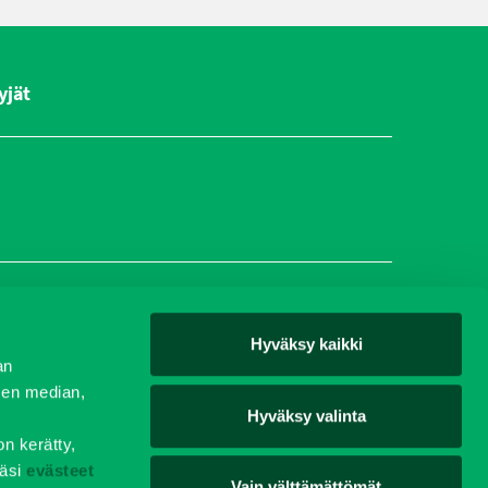
yjät
teyttä
Vastuullisuus
Evästeet
Tietosuojaseloste
Hyväksy kaikki
an
sen median,
Hyväksy valinta
on kerätty,
äsi
evästeet
Vain välttämättömät