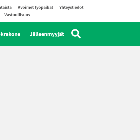
taista
Avoimet työpaikat
Yhteystiedot
Vastuullisuus
okrakone
Jälleenmyyjät