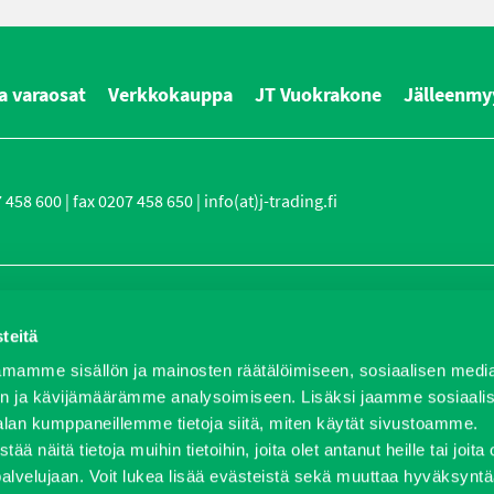
a varaosat
Verkkokauppa
JT Vuokrakone
Jälleenmy
458 600 | fax 0207 458 650 | info(at)j-trading.fi
itys
Ajankohtaista
Avoimet työpaikat
Yhteystiedot
Ota yh
teitä
mamme sisällön ja mainosten räätälöimiseen, sosiaalisen medi
n ja kävijämäärämme analysoimiseen. Lisäksi jaamme sosiaali
alan kumppaneillemme tietoja siitä, miten käytät sivustoamme.
näitä tietoja muihin tietoihin, joita olet antanut heille tai joita 
palvelujaan. Voit lukea lisää evästeistä sekä muuttaa hyväksyntä