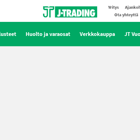
Yritys
Ajankoh
Ota yhteyttä
Oy J-Trading Ab
lusteet
Huolto ja varaosat
Verkkokauppa
JT Vu