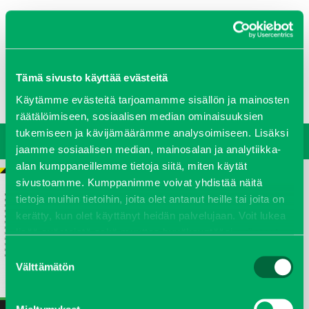
0207 458 600
Tämä sivusto käyttää evästeitä
Oy J-Trading Ab
Yritys
Ajankohtaista
Avoimet työpaikat
Yhteystiedot
Käytämme evästeitä tarjoamamme sisällön ja mainosten
Ota yhteyttä
Vastuullisuus
räätälöimiseen, sosiaalisen median ominaisuuksien
tukemiseen ja kävijämäärämme analysoimiseen. Lisäksi
jaamme sosiaalisen median, mainosalan ja analytiikka-
alan kumppaneillemme tietoja siitä, miten käytät
sivustoamme. Kumppanimme voivat yhdistää näitä
tietoja muihin tietoihin, joita olet antanut heille tai joita on
kerätty, kun olet käyttänyt heidän palvelujaan. Voit lukea
lisää evästeistä sekä muuttaa hyväksyntääsi
evästeet
sivulta.
Suostumuksen
Välttämätön
valinta