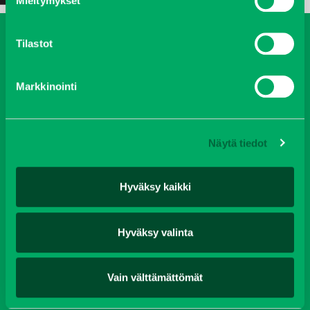
Mieltymykset
Tilastot
Koneet
Vaihtokoneet
Kalusteet
Huolto ja varaosat
Verkkokauppa
Markkinointi
JT Vuokrakone
Jälleenmyyjät
Näytä tiedot
Oy J-Trading Ab | Kuriiritie 15, 01510 Vantaa | puh 0207 458 600
| fax 0207 458 650 | info(at)j-trading.fi
Hyväksy kaikki
Hyväksy valinta
Yritys
Ajankohtaista
Avoimet työpaikat
Yhteystiedot
Ota yhteyttä
Vastuullisuus
Evästeet
Tietosuojaseloste
Vain välttämättömät