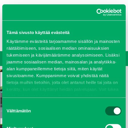
0207 458 600
Tämä sivusto käyttää evästeitä
Oy J-Trading Ab
Yritys
Ajankohtaista
Avoimet työpaikat
Yhteystiedot
Käytämme evästeitä tarjoamamme sisällön ja mainosten
Ota yhteyttä
Vastuullisuus
räätälöimiseen, sosiaalisen median ominaisuuksien
tukemiseen ja kävijämäärämme analysoimiseen. Lisäksi
jaamme sosiaalisen median, mainosalan ja analytiikka-
alan kumppaneillemme tietoja siitä, miten käytät
sivustoamme. Kumppanimme voivat yhdistää näitä
tietoja muihin tietoihin, joita olet antanut heille tai joita on
kerätty, kun olet käyttänyt heidän palvelujaan. Voit lukea
lisää evästeistä sekä muuttaa hyväksyntääsi
evästeet
sivulta.
Suostumuksen
Välttämätön
valinta