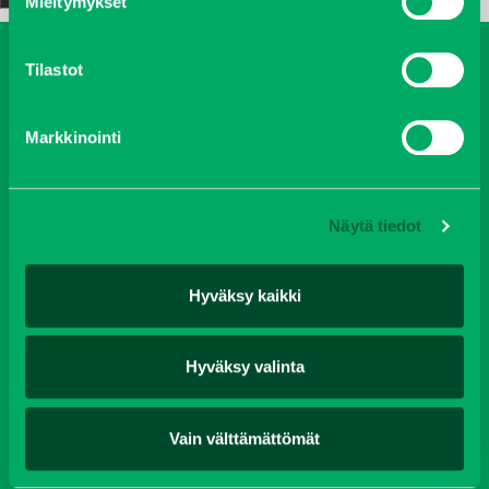
Mieltymykset
Tilastot
Koneet
Vaihtokoneet
Kalusteet
Huolto ja varaosat
Verkkokauppa
Markkinointi
JT Vuokrakone
Jälleenmyyjät
Näytä tiedot
Oy J-Trading Ab | Kuriiritie 15, 01510 Vantaa | puh 0207 458 600
| fax 0207 458 650 | info(at)j-trading.fi
Hyväksy kaikki
Hyväksy valinta
Yritys
Ajankohtaista
Avoimet työpaikat
Yhteystiedot
Ota yhteyttä
Vastuullisuus
Evästeet
Tietosuojaseloste
Vain välttämättömät