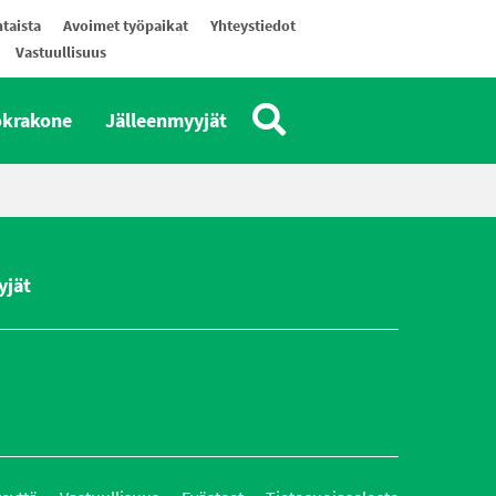
taista
Avoimet työpaikat
Yhteystiedot
Vastuullisuus
okrakone
Jälleenmyyjät
yjät