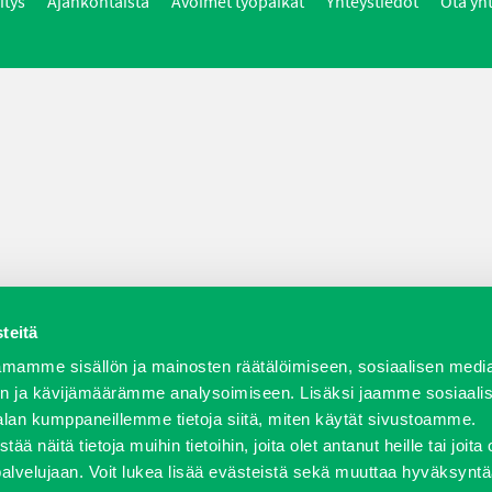
itys
Ajankohtaista
Avoimet työpaikat
Yhteystiedot
Ota yh
teitä
mamme sisällön ja mainosten räätälöimiseen, sosiaalisen medi
n ja kävijämäärämme analysoimiseen. Lisäksi jaamme sosiaali
alan kumppaneillemme tietoja siitä, miten käytät sivustoamme.
näitä tietoja muihin tietoihin, joita olet antanut heille tai joita 
palvelujaan. Voit lukea lisää evästeistä sekä muuttaa hyväksyntä