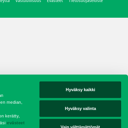
teyttä
Vastuullisuus
Evästeet
Tietosuojaseloste
Hyväksy kaikki
an
sen median,
Hyväksy valinta
on kerätty,
äsi
evästeet
Vain välttämättömät