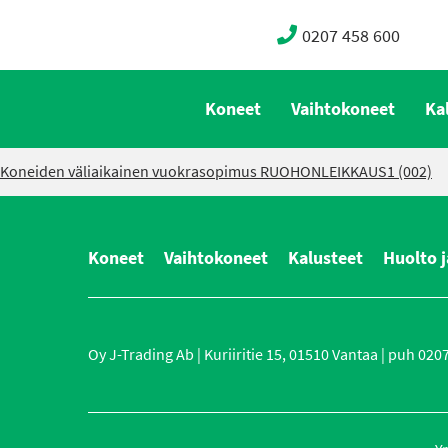
0207 458 600
Koneet
Vaihtokoneet
Ka
Koneiden väliaikainen vuokrasopimus RUOHONLEIKKAUS1 (002)
Koneet
Vaihtokoneet
Kalusteet
Huolto j
Oy J-Trading Ab | Kuriiritie 15, 01510 Vantaa | puh 0207 