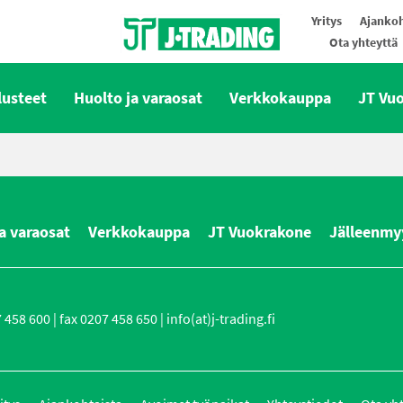
Yritys
Ajankoh
Ota yhteyttä
Oy J-Trading Ab
lusteet
Huolto ja varaosat
Verkkokauppa
JT Vu
a varaosat
Verkkokauppa
JT Vuokrakone
Jälleenmy
458 600 | fax 0207 458 650 | info(at)j-trading.fi