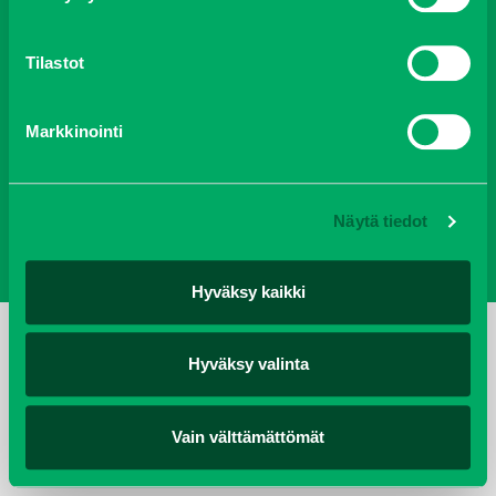
Oy J-Trading Ab | Kuriiritie 15, 01510 Vantaa | puh 0207 458 600
Tilastot
| fax 0207 458 650 | info(at)j-trading.fi
Markkinointi
Yritys
Ajankohtaista
Avoimet työpaikat
Yhteystiedot
Ota yhteyttä
Vastuullisuus
Evästeet
Näytä tiedot
Tietosuojaseloste
Hyväksy kaikki
Hyväksy valinta
Vain välttämättömät