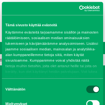
0207 458 600
Tämä sivusto käyttää evästeitä
Oy J-Trading Ab
Yritys
Ajankohtaista
Avoimet työpaikat
Yhteystiedot
Käytämme evästeitä tarjoamamme sisällön ja mainosten
Ota yhteyttä
Vastuullisuus
räätälöimiseen, sosiaalisen median ominaisuuksien
tukemiseen ja kävijämäärämme analysoimiseen. Lisäksi
jaamme sosiaalisen median, mainosalan ja analytiikka-
alan kumppaneillemme tietoja siitä, miten käytät
Koneiden väliaikainen vuokrasopimus RUOHONLEIKKAUS1 (002)
sivustoamme. Kumppanimme voivat yhdistää näitä
tietoja muihin tietoihin, joita olet antanut heille tai joita on
kerätty, kun olet käyttänyt heidän palvelujaan. Voit lukea
lisää evästeistä sekä muuttaa hyväksyntääsi
evästeet
Koneet
Vaihtokoneet
Kalusteet
sivulta.
Suostumuksen
Huolto ja varaosat
Verkkokauppa
Välttämätön
valinta
JT Vuokrakone
Jälleenmyyjät
Mieltymykset