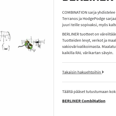
COMBINATION sarja yhdistelee k
Terranos ja HodgePodge sarjaa
juuri teille sopivaksi, myös kalt
BERLINER tuotteet on väreiltään
Tuotteiden levyt, verkot ja maal
vakiovärivalikoimasta. Maalatut
kaikilla RAL värikartan sävyin.
Takaisin hakuehtoihin
Täältä pääset tutustumaan ko
BERLINER CombiNation