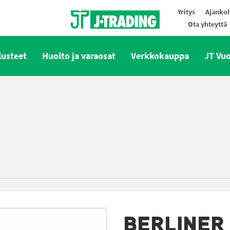
Yritys
Ajankoh
Ota yhteyttä
Oy J-Trading Ab
lusteet
Huolto ja varaosat
Verkkokauppa
JT Vu
BERLINER