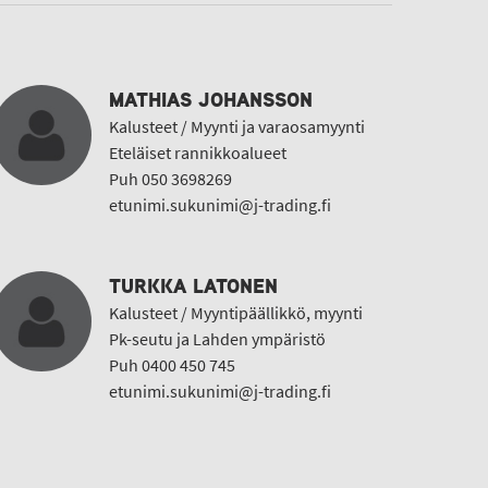
MATHIAS JOHANSSON
Kalusteet / Myynti ja varaosamyynti
Eteläiset rannikkoalueet
Puh 050 3698269
etunimi.sukunimi@j-trading.fi
TURKKA LATONEN
Kalusteet / Myyntipäällikkö, myynti
Pk-seutu ja Lahden ympäristö
Puh 0400 450 745
etunimi.sukunimi@j-trading.fi