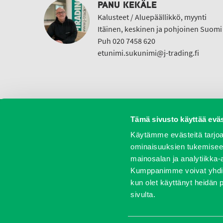
PANU KEKÄLE
Kalusteet / Aluepäällikkö, myynti
Itäinen, keskinen ja pohjoinen Suomi
Puh 020 7458 620
etunimi.sukunimi@j-trading.fi
Tämä sivusto käyttää eväs
Koneet
Vaihtokoneet
Kalusteet
Huolto j
Käytämme evästeitä tarjoa
ominaisuuksien tukemisee
mainosalan ja analytiikka-
Kumppanimme voivat yhdistää 
Oy J-Trading Ab | Kuriiritie 15, 01510 Vantaa | puh 0207 
kun olet käyttänyt heidän 
sivulta.