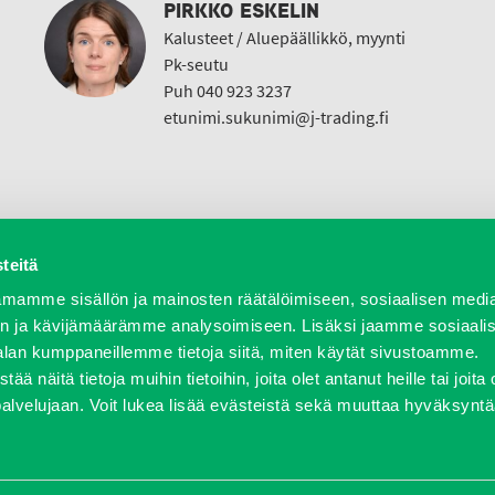
PIRKKO ESKELIN
Kalusteet / Aluepäällikkö, myynti
Pk-seutu
Puh 040 923 3237
etunimi.sukunimi@j-trading.fi
teitä
a varaosat
Verkkokauppa
JT Vuokrakone
Jälleenmy
mamme sisällön ja mainosten räätälöimiseen, sosiaalisen medi
n ja kävijämäärämme analysoimiseen. Lisäksi jaamme sosiaali
alan kumppaneillemme tietoja siitä, miten käytät sivustoamme.
näitä tietoja muihin tietoihin, joita olet antanut heille tai joita 
458 600 | fax 0207 458 650 | info(at)j-trading.fi
palvelujaan. Voit lukea lisää evästeistä sekä muuttaa hyväksyntä