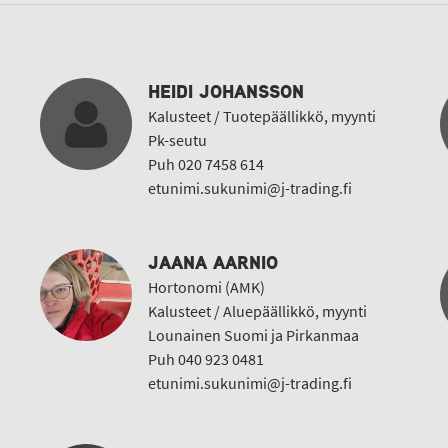
HEIDI JOHANSSON
Kalusteet / Tuotepäällikkö, myynti
Pk-seutu
Puh 020 7458 614
etunimi.sukunimi@j-trading.fi
JAANA AARNIO
Hortonomi (AMK)
Kalusteet / Aluepäällikkö, myynti
Lounainen Suomi ja Pirkanmaa
Puh 040 923 0481
etunimi.sukunimi@j-trading.fi