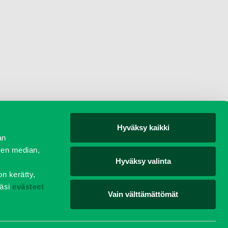
Hyväksy kaikki
yjät
an
sen median,
Hyväksy valinta
on kerätty,
äsi
evästeet
Vain välttämättömät