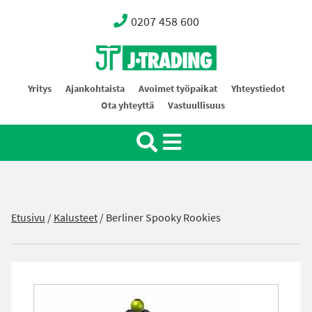
0207 458 600
Oy J-Trading Ab
Yritys
Ajankohtaista
Avoimet työpaikat
Yhteystiedot
Ota yhteyttä
Vastuullisuus
Etusivu
/
Kalusteet
/
Berliner Spooky Rookies