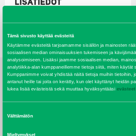
LISÄTIEDOT
Oletko kiinnostunut kuulemaan lisää tästä
tuotteesta?
Kysy lisää myyjiltämme
Tämä sivusto käyttää evästeitä
Käytämme evästeitä tarjoamamme sisällön ja mainosten räät
sosiaalisen median ominaisuuksien tukemiseen ja kävijäm
analysoimiseen. Lisäksi jaamme sosiaalisen median, mainos
analytiikka-alan kumppaneillemme tietoja siitä, miten käytä
Kumppanimme voivat yhdistää näitä tietoja muihin tietoihin, jo
YHTEYSTIEDOT
antanut heille tai joita on kerätty, kun olet käyttänyt heidän pa
lukea lisää evästeistä sekä muuttaa hyväksyntääsi
evästeet
Suostumuksen
Välttämätön
valinta
KAJ SÖDERLUND
Kalusteet / Asennus, myynti,
leikkikenttävälineiden turvallisuus
Mieltymykset