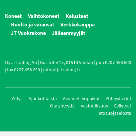
Koneet
Vaihtokoneet
Kalusteet
Huolto ja varaosat
Verkkokauppa
JT Vuokrakone
Jälleenmyyjät
Oy J-Trading Ab | Kuriiritie 15, 01510 Vantaa | puh 0207 458 600
| fax 0207 458 650 | info(at)j-trading.fi
Yritys
Ajankohtaista
Avoimet työpaikat
Yhteystiedot
Ota yhteyttä
Vastuullisuus
Evästeet
Tietosuojaseloste