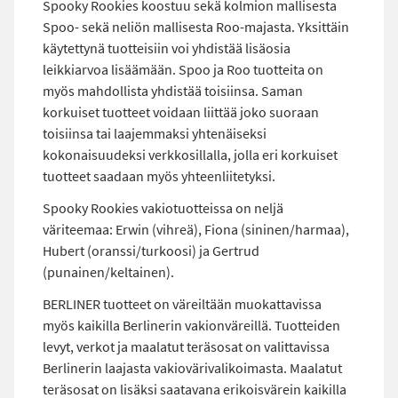
Spooky Rookies koostuu sekä kolmion mallisesta
Spoo- sekä neliön mallisesta Roo-majasta. Yksittäin
käytettynä tuotteisiin voi yhdistää lisäosia
leikkiarvoa lisäämään. Spoo ja Roo tuotteita on
myös mahdollista yhdistää toisiinsa. Saman
korkuiset tuotteet voidaan liittää joko suoraan
toisiinsa tai laajemmaksi yhtenäiseksi
kokonaisuudeksi verkkosillalla, jolla eri korkuiset
tuotteet saadaan myös yhteenliitetyksi.
Spooky Rookies vakiotuotteissa on neljä
väriteemaa: Erwin (vihreä), Fiona (sininen/harmaa),
Hubert (oranssi/turkoosi) ja Gertrud
(punainen/keltainen).
BERLINER tuotteet on väreiltään muokattavissa
myös kaikilla Berlinerin vakionväreillä. Tuotteiden
levyt, verkot ja maalatut teräsosat on valittavissa
Berlinerin laajasta vakiovärivalikoimasta. Maalatut
teräsosat on lisäksi saatavana erikoisvärein kaikilla