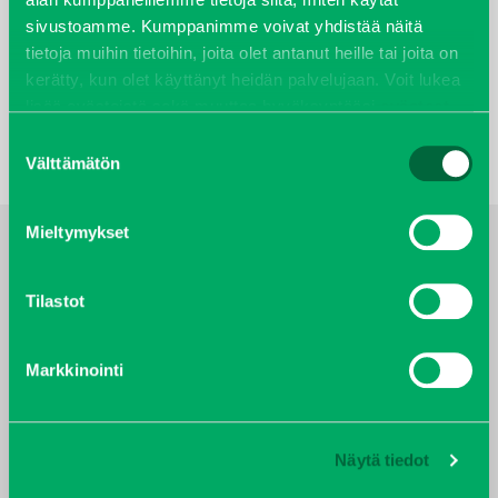
LISÄTIEDOT
sivustoamme. Kumppanimme voivat yhdistää näitä
Oletko kiinnostunut kuulemaan lisää tästä
tietoja muihin tietoihin, joita olet antanut heille tai joita on
tuotteesta?
kerätty, kun olet käyttänyt heidän palvelujaan. Voit lukea
lisää evästeistä sekä muuttaa hyväksyntääsi
evästeet
Kysy lisää myyjiltämme
sivulta.
Suostumuksen
Välttämätön
valinta
Mieltymykset
YHTEYSTIEDOT
Tilastot
Markkinointi
KAJ SÖDERLUND
Kalusteet / Asennus, myynti,
Näytä tiedot
leikkikenttävälineiden turvallisuus