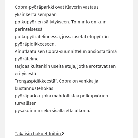
Cobra-pyöräparkki ovat Klaverin vastaus
yksinkertaisempaan
polkupyörien säilytykseen. Toiminto on kuin
perinteisessä
polkupyörätelineessä, jossa asetat etupyörän
pyöräpidikkeeseen.
Ainutlaatuisen Cobra-suunnittelun ansiosta tämä
pyöräteline
tarjoaa kuitenkin useita etuja, jotka erottavat sen
erityisestä
”rengaspidikkeestä”. Cobra on vankka ja
kustannustehokas
pyöräparkki, joka mahdollistaa polkupyörien
turvallisen
pysäköinnin sekä sisällä että ulkona.
Takaisin hakuehtoihin