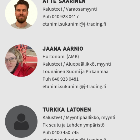
ATTE SAARINEN
Kalusteet / Varaosamyynti
Puh 040 923 0417
etunimi.sukunimi@j-trading.fi
JAANA AARNIO
Hortonomi (AMK)
Kalusteet / Aluepäällikkö, myynti
Lounainen Suomi ja Pirkanmaa
Puh 040 923 0481
etunimi.sukunimi@j-trading.fi
TURKKA LATONEN
Kalusteet / Myyntipäällikkö, myynti
Pk-seutu ja Lahden ympäristö
Puh 0400 450 745
etunimi.sukunimi@j-trading.fi