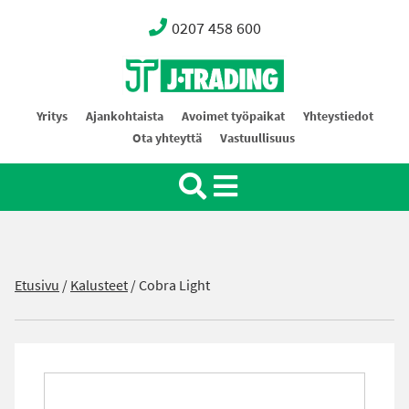
0207 458 600
Oy J-Trading Ab
Yritys
Ajankohtaista
Avoimet työpaikat
Yhteystiedot
Ota yhteyttä
Vastuullisuus
Etusivu
/
Kalusteet
/
Cobra Light