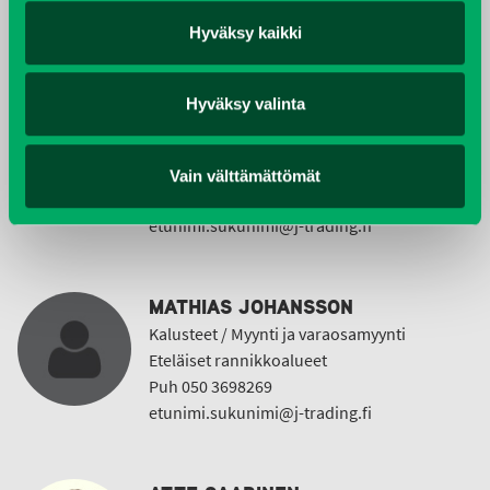
Puh 020 7458 642
Hyväksy kaikki
etunimi.sukunimi@j-trading.fi
Hyväksy valinta
HEIDI JOHANSSON
Kalusteet / Tuotepäällikkö, myynti
Pk-seutu
Vain välttämättömät
Puh 020 7458 614
etunimi.sukunimi@j-trading.fi
MATHIAS JOHANSSON
Kalusteet / Myynti ja varaosamyynti
Eteläiset rannikkoalueet
Puh 050 3698269
etunimi.sukunimi@j-trading.fi