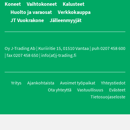
Koneet
Vaihtokoneet
Kalusteet
Huolto ja varaosat
Verkkokauppa
JT Vuokrakone
Jälleenmyyjät
Oy J-Trading Ab | Kuriiritie 15, 01510 Vantaa | puh 0207 458 600
| fax 0207 458 650 | info(at)j-trading.fi
Yritys
Ajankohtaista
Avoimet työpaikat
Yhteystiedot
Ota yhteyttä
Vastuullisuus
Evästeet
Tietosuojaseloste