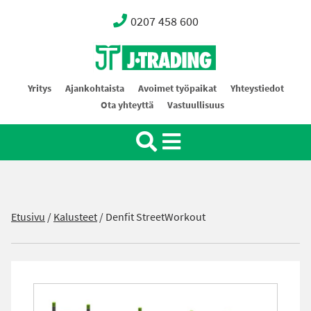
0207 458 600
Oy J-Trading Ab
Yritys
Ajankohtaista
Avoimet työpaikat
Yhteystiedot
Ota yhteyttä
Vastuullisuus
Etusivu
/
Kalusteet
/
Denfit StreetWorkout