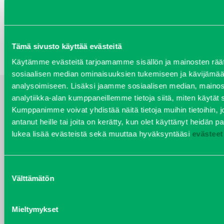
Ratinan liikuntapaikka
Sijainti:
Ratinan rantapolku, Tampere, Suomi
Tämä sivusto käyttää evästeitä
Käytämme evästeitä tarjoamamme sisällön ja mainosten räät
sosiaalisen median ominaisuuksien tukemiseen ja kävijäm
analysoimiseen. Lisäksi jaamme sosiaalisen median, mainos
analytiikka-alan kumppaneillemme tietoja siitä, miten käytä
YHTEYSTIEDOT
Kumppanimme voivat yhdistää näitä tietoja muihin tietoihin, jo
antanut heille tai joita on kerätty, kun olet käyttänyt heidän pa
lukea lisää evästeistä sekä muuttaa hyväksyntääsi
evästeet
Suostumuksen
KAJ SÖDERLUND
Välttämätön
valinta
Kalusteet / Asennus, myynti,
leikkikenttävälineiden turvallisuus
Mieltymykset
Puh 020 7458 642