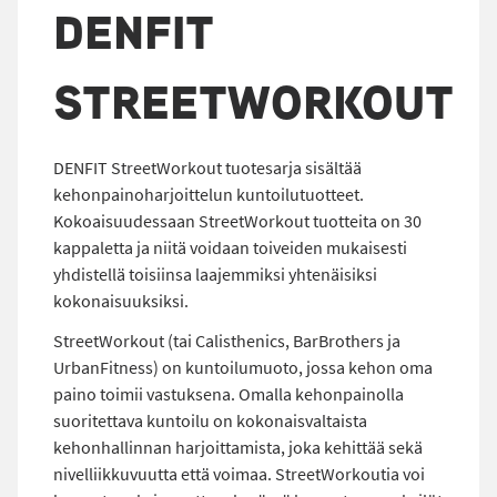
DENFIT
STREETWORKOUT
DENFIT StreetWorkout tuotesarja sisältää
kehonpainoharjoittelun kuntoilutuotteet.
Kokoaisuudessaan StreetWorkout tuotteita on 30
kappaletta ja niitä voidaan toiveiden mukaisesti
yhdistellä toisiinsa laajemmiksi yhtenäisiksi
kokonaisuuksiksi.
StreetWorkout (tai Calisthenics, BarBrothers ja
UrbanFitness) on kuntoilumuoto, jossa kehon oma
paino toimii vastuksena. Omalla kehonpainolla
suoritettava kuntoilu on kokonaisvaltaista
kehonhallinnan harjoittamista, joka kehittää sekä
nivelliikkuvuutta että voimaa. StreetWorkoutia voi