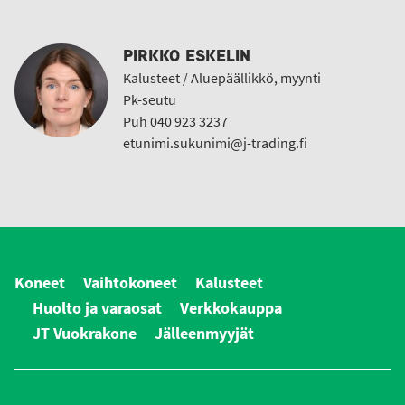
PIRKKO ESKELIN
Kalusteet / Aluepäällikkö, myynti
Pk-seutu
Puh 040 923 3237
etunimi.sukunimi@j-trading.fi
Koneet
Vaihtokoneet
Kalusteet
Huolto ja varaosat
Verkkokauppa
JT Vuokrakone
Jälleenmyyjät