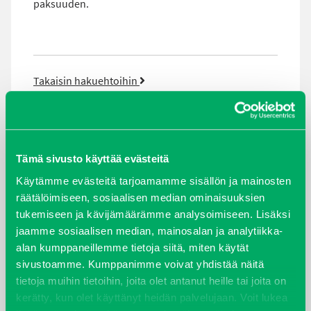
paksuuden.
Takaisin hakuehtoihin
Täältä pääset tutustumaan ERR tuotteisiin:
Tämä sivusto käyttää evästeitä
Käytämme evästeitä tarjoamamme sisällön ja mainosten
räätälöimiseen, sosiaalisen median ominaisuuksien
tukemiseen ja kävijämäärämme analysoimiseen. Lisäksi
jaamme sosiaalisen median, mainosalan ja analytiikka-
alan kumppaneillemme tietoja siitä, miten käytät
sivustoamme. Kumppanimme voivat yhdistää näitä
tietoja muihin tietoihin, joita olet antanut heille tai joita on
kerätty, kun olet käyttänyt heidän palvelujaan. Voit lukea