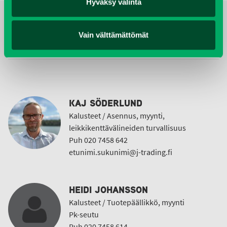
Hyväksy valinta
YHTEYSTIEDOT
Vain välttämättömät
KAJ SÖDERLUND
Kalusteet / Asennus, myynti,
leikkikenttävälineiden turvallisuus
Puh 020 7458 642
etunimi.sukunimi@j-trading.fi
HEIDI JOHANSSON
Kalusteet / Tuotepäällikkö, myynti
Pk-seutu
Puh 020 7458 614