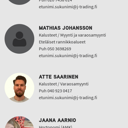
etunimi.sukunimi@j-trading.fi
MATHIAS JOHANSSON
Kalusteet / Myynti ja varaosamyynti
Eteläiset rannikkoalueet
Puh 050 3698269
etunimi.sukunimi@j-trading.fi
ATTE SAARINEN
Kalusteet / Varaosamyynti
Puh 040 923 0417
etunimi.sukunimi@j-trading.fi
JAANA AARNIO
Hortonomi (AMK)