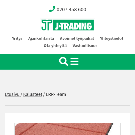
0207 458 600
Oy J-Trading Ab
Yritys
Ajankohtaista
Avoimet työpaikat
Yhteystiedot
Ota yhteyttä
Vastuullisuus
Etusivu
/
Kalusteet
/
ERR-Team