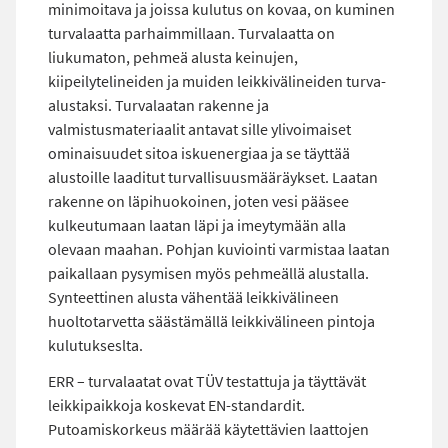
minimoitava ja joissa kulutus on kovaa, on kuminen
turvalaatta parhaimmillaan. Turvalaatta on
liukumaton, pehmeä alusta keinujen,
kiipeilytelineiden ja muiden leikkivälineiden turva-
alustaksi. Turvalaatan rakenne ja
valmistusmateriaalit antavat sille ylivoimaiset
ominaisuudet sitoa iskuenergiaa ja se täyttää
alustoille laaditut turvallisuusmääräykset. Laatan
rakenne on läpihuokoinen, joten vesi pääsee
kulkeutumaan laatan läpi ja imeytymään alla
olevaan maahan. Pohjan kuviointi varmistaa laatan
paikallaan pysymisen myös pehmeällä alustalla.
Synteettinen alusta vähentää leikkivälineen
huoltotarvetta säästämällä leikkivälineen pintoja
kulutukseslta.
ERR – turvalaatat ovat TÜV testattuja ja täyttävät
leikkipaikkoja koskevat EN-standardit.
Putoamiskorkeus määrää käytettävien laattojen