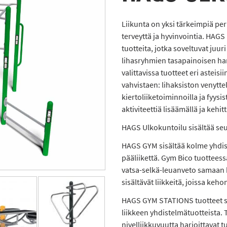
Liikunta on yksi tärkeimpiä pe
terveyttä ja hyvinvointia. HAGS
tuotteita, jotka soveltuvat juu
lihasryhmien tasapainoisen har
valittavissa tuotteet eri asteisi
vahvistaen: lihaksiston venyttel
kiertoliiketoiminnoilla ja fyysi
aktiviteettiä lisäämällä ja kehit
HAGS Ulkokuntoilu sisältää seu
HAGS GYM sisältää kolme yhdis
pääliikettä. Gym Bico tuotteess
vatsa-selkä-leuanveto samaan 
sisältävät liikkeitä, joissa keh
HAGS GYM STATIONS tuotteet si
liikkeen yhdistelmätuotteista. T
nivelliikkuvuutta harjoittavat t