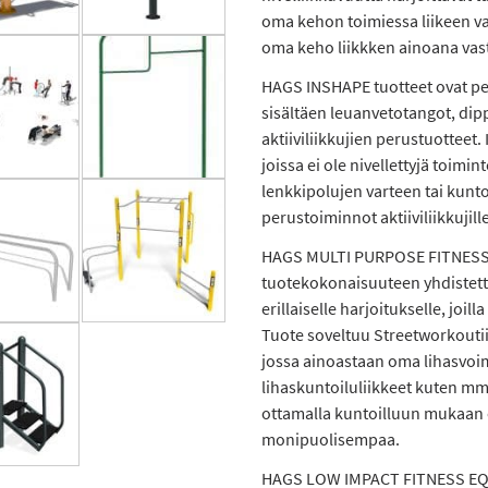
oma kehon toimiessa liikeen va
oma keho liikkken ainoana vas
HAGS INSHAPE tuotteet ovat per
sisältäen leuanvetotangot, dipp
aktiiviliikkujien perustuotteet.
joissa ei ole nivellettyjä toimi
lenkkipolujen varteen tai kuntoi
perustoiminnot aktiiviliikkujille
HAGS MULTI PURPOSE FITNESS 
tuotekokonaisuuteen yhdistetty
erillaiselle harjoitukselle, joil
Tuote soveltuu Streetworkoutii
jossa ainoastaan oma lihasvoim
lihaskuntoiluliikkeet kuten m
ottamalla kuntoilluun mukaan 
monipuolisempaa.
HAGS LOW IMPACT FITNESS EQUI