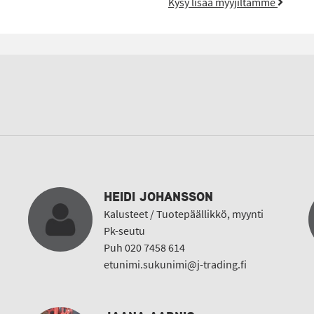
Kysy lisää myyjiltämme
HEIDI JOHANSSON
Kalusteet / Tuotepäällikkö, myynti
Pk-seutu
Puh 020 7458 614
etunimi.sukunimi@j-trading.fi