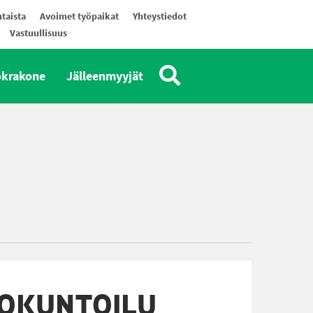
taista
Avoimet työpaikat
Yhteystiedot
Vastuullisuus
okrakone
Jälleenmyyjät
OKUNTOILU