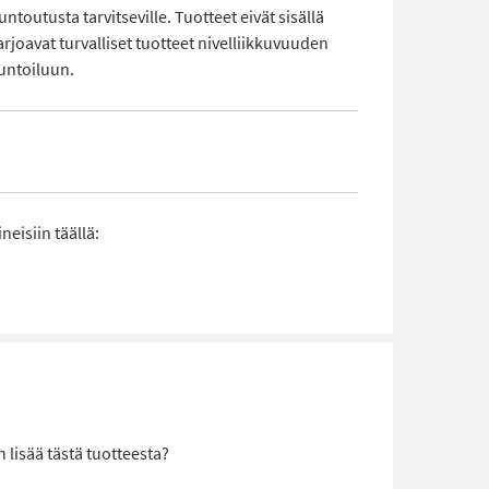
untoutusta tarvitseville. Tuotteet eivät sisällä
joavat turvalliset tuotteet nivelliikkuvuuden
untoiluun.
eisiin täällä:
lisää tästä tuotteesta?