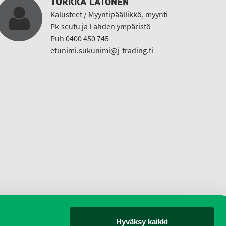
TURKKA LATONEN
Kalusteet / Myyntipäällikkö, myynti
Pk-seutu ja Lahden ympäristö
Puh 0400 450 745
etunimi.sukunimi@j-trading.fi
Hyväksy kaikki