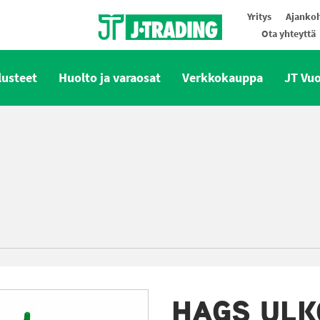
Yritys
Ajankoh
Ota yhteyttä
Oy J-Trading Ab
lusteet
Huolto ja varaosat
Verkkokauppa
JT Vu
HAGS ULK