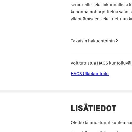
senioreille sekä liikunnallista k
kehonpainoharjoittelua vaan tar
ylläpitämiseen sekä tuettuun k
Takaisin hakuehtoihin
Voit tutustua HAGS kuntoiluvälin
HAGS Ulkokuntoilu
LISÄTIEDOT
Oletko kiinnostunut kuulemaan 