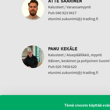
ATTE SAARINEN
Kalusteet / Varaosamyynti
Puh 040 923 0417
etunimi.sukunimi@j-trading.fi
PANU KEKÄLE
Kalusteet / Aluepäällikkö, myynti
Itäinen, keskinen ja pohjoinen Suomi
Puh 020 7458 620
etunimi.sukunimi@j-trading.fi
Tämä sivusto käyttää eväs