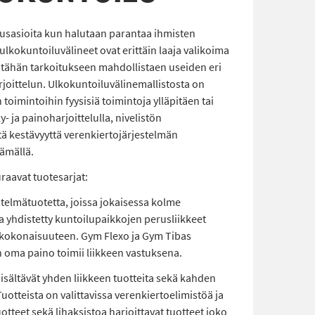
rusasioita kun halutaan parantaa ihmisten
 ulkokuntoiluvälineet ovat erittäin laaja valikoima
ri tähän tarkoitukseen mahdollistaen useiden eri
joittelun. Ulkokuntoiluvälinemallistosta on
in toimintoihin fyysisiä toimintoja ylläpitäen tai
y- ja painoharjoittelulla, nivelistön
stä kestävyyttä verenkiertojärjestelmän
tämällä.
raavat tuotesarjat:
telmätuotetta, joissa jokaisessa kolme
a yhdistetty kuntoilupaikkojen perusliikkeet
kokonaisuuteen. Gym Flexo ja Gym Tibas
on oma paino toimii liikkeen vastuksena.
sältävät yhden liikkeen tuotteita sekä kahden
uotteista on valittavissa verenkiertoelimistöä ja
uotteet sekä lihaksistoa harjoittavat tuotteet joko