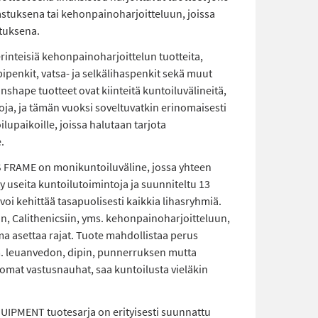
stuksena tai kehonpainoharjoitteluun, joissa
tuksena.
inteisiä kehonpainoharjoittelun tuotteita,
ipenkit, vatsa- ja selkälihaspenkit sekä muut
 Inshape tuotteet ovat kiinteitä kuntoiluvälineitä,
ntoja, ja tämän vuoksi soveltuvatkin erinomaisesti
lupaikoille, joissa halutaan tarjota
.
FRAME on monikuntoiluväline, jossa yhteen
 useita kuntoilutoimintoja ja suunniteltu 13
la voi kehittää tasapuolisesti kaikkia lihasryhmiä.
n, Calithenicsiin, yms. kehonpainoharjoitteluun,
a asettaa rajat. Tuote mahdollistaa perus
m. leuanvedon, dipin, punnerruksen mutta
omat vastusnauhat, saa kuntoilusta vieläkin
PMENT tuotesarja on erityisesti suunnattu