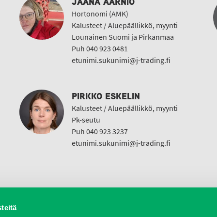
JAANA AARNIO
Hortonomi (AMK)
Kalusteet / Aluepäällikkö, myynti
Lounainen Suomi ja Pirkanmaa
Puh 040 923 0481
etunimi.sukunimi@j-trading.fi
PIRKKO ESKELIN
Kalusteet / Aluepäällikkö, myynti
Pk-seutu
Puh 040 923 3237
etunimi.sukunimi@j-trading.fi
teitä