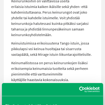
Keinurunkoihin on valittavissa useita
erilaisia istuimia kaiken ikäisille sekä yhden- että
kahdenistuttavana. Perus keinurungot ovat joko
yhdelle tai kahdelle istuimelle. Voit yhdistää
keinurunkoja halutessasi kuinka pitkäksi sarjaksi
tahansa ja yhdistää linnunpesäkeinun samaan
keinurunkoyhdistelmään.
Keinuistuimissa erikoisuutena Tango istuin, jossa
pikkulapsi voi keinua huoltajaa tai sisarrusta
vastapäätä, sekä Mirage istuin liikuntarajoittelisille.
Keinumallistossa on perus keinurunkojen lisäksi
erikoisempia keinumaisia tuotteita sekä perheen
pienimmille että varttuneimmille
käyttäjille haastavia kokonaisuuksia.
Takaisin hakuehtoihin