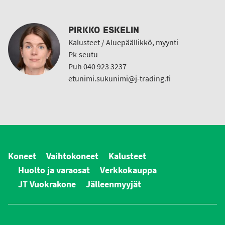
PIRKKO ESKELIN
Kalusteet / Aluepäällikkö, myynti
Pk-seutu
Puh 040 923 3237
etunimi.sukunimi@j-trading.fi
Koneet
Vaihtokoneet
Kalusteet
Huolto ja varaosat
Verkkokauppa
JT Vuokrakone
Jälleenmyyjät