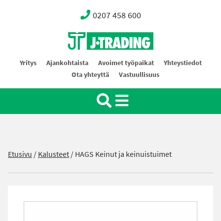
0207 458 600
Oy J-Trading Ab
Yritys
Ajankohtaista
Avoimet työpaikat
Yhteystiedot
Ota yhteyttä
Vastuullisuus
Etusivu
/
Kalusteet
/
HAGS Keinut ja keinuistuimet