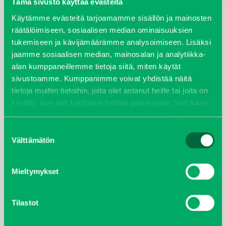
Tämä sivusto käyttää evästeitä
Käytämme evästeitä tarjoamamme sisällön ja mainosten
Täältä pääset tutustumaan HAGS:in keinuihin ja
räätälöimiseen, sosiaalisen median ominaisuuksien
keinuistuimiin:
tukemiseen ja kävijämäärämme analysoimiseen. Lisäksi
HAGS Keinut ja keinuistuimet
jaamme sosiaalisen median, mainosalan ja analytiikka-
alan kumppaneillemme tietoja siitä, miten käytät
sivustoamme. Kumppanimme voivat yhdistää näitä
tietoja muihin tietoihin, joita olet antanut heille tai joita on
kerätty, kun olet käyttänyt heidän palvelujaan. Voit lukea
lisää evästeistä sekä muuttaa hyväksyntääsi
evästeet
sivulta.
LISÄTIEDOT
Suostumuksen
Välttämätön
valinta
Oletko kiinnostunut kuulemaan lisää tästä
tuotteesta?
Mieltymykset
Kysy lisää myyjiltämme
Tilastot