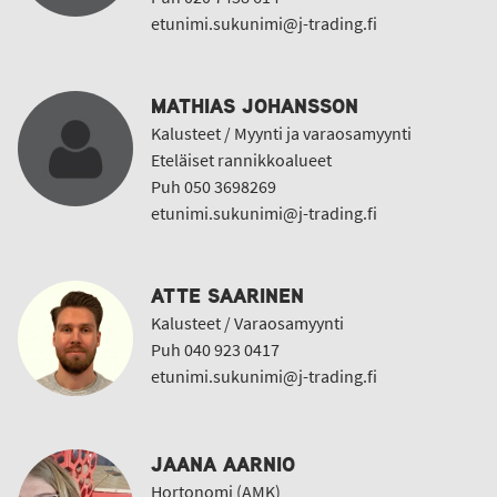
etunimi.sukunimi@j-trading.fi
MATHIAS JOHANSSON
Kalusteet / Myynti ja varaosamyynti
Eteläiset rannikkoalueet
Puh 050 3698269
etunimi.sukunimi@j-trading.fi
ATTE SAARINEN
Kalusteet / Varaosamyynti
Puh 040 923 0417
etunimi.sukunimi@j-trading.fi
JAANA AARNIO
Hortonomi (AMK)