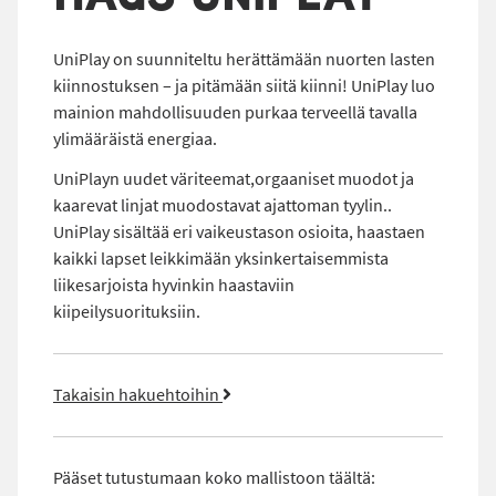
UniPlay on suunniteltu herättämään nuorten lasten
kiinnostuksen – ja pitämään siitä kiinni! UniPlay luo
mainion mahdollisuuden purkaa terveellä tavalla
ylimääräistä energiaa.
UniPlayn uudet väriteemat,orgaaniset muodot ja
kaarevat linjat muodostavat ajattoman tyylin..
UniPlay sisältää eri vaikeustason osioita, haastaen
kaikki lapset leikkimään yksinkertaisemmista
liikesarjoista hyvinkin haastaviin
kiipeilysuorituksiin.
Takaisin hakuehtoihin
Pääset tutustumaan koko mallistoon täältä: