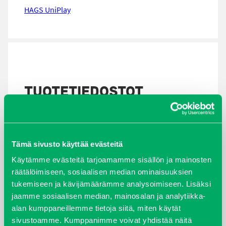
HAGS UniPlay
TUOTETIEDOSTOT
Tämä sivusto käyttää evästeitä
HAGS UNIPLAY VÄRIT
Käytämme evästeitä tarjoamamme sisällön ja mainosten
Tiedosto:
Uniplay-värit.pdf /
Lataa tiedosto
räätälöimiseen, sosiaalisen median ominaisuuksien
tukemiseen ja kävijämäärämme analysoimiseen. Lisäksi
LISÄTIEDOT
jaamme sosiaalisen median, mainosalan ja analytiikka-
alan kumppaneillemme tietoja siitä, miten käytät
Oletko kiinnostunut kuulemaan lisää tästä
sivustoamme. Kumppanimme voivat yhdistää näitä