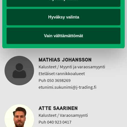
HEIDI JOHANSSON
Hyväksy valinta
Kalusteet / Tuotepäällikkö, myynti
Pk-seutu
Puh 020 7458 614
Vain välttämättömät
etunimi.sukunimi@j-trading.fi
MATHIAS JOHANSSON
Kalusteet / Myynti ja varaosamyynti
Eteläiset rannikkoalueet
Puh 050 3698269
etunimi.sukunimi@j-trading.fi
ATTE SAARINEN
Kalusteet / Varaosamyynti
Puh 040 923 0417