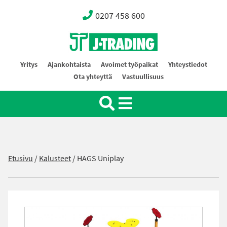
0207 458 600
Oy J-Trading Ab
Yritys
Ajankohtaista
Avoimet työpaikat
Yhteystiedot
Ota yhteyttä
Vastuullisuus
Etusivu
/
Kalusteet
/
HAGS Uniplay