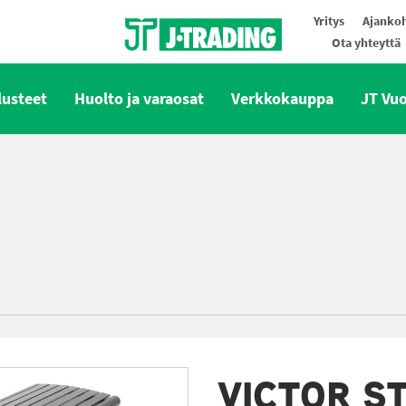
Yritys
Ajankoh
Ota yhteyttä
Oy J-Trading Ab
lusteet
Huolto ja varaosat
Verkkokauppa
JT Vu
VICTOR S