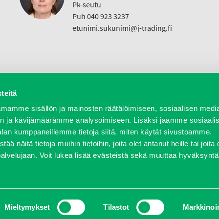
Pk-seutu
Puh 040 923 3237
etunimi.sukunimi@j-trading.fi
teitä
a varaosat
Verkkokauppa
JT Vuokrakone
Jälleenmy
mamme sisällön ja mainosten räätälöimiseen, sosiaalisen medi
n ja kävijämäärämme analysoimiseen. Lisäksi jaamme sosiaali
alan kumppaneillemme tietoja siitä, miten käytät sivustoamme.
näitä tietoja muihin tietoihin, joita olet antanut heille tai joita 
458 600 | fax 0207 458 650 | info(at)j-trading.fi
palvelujaan. Voit lukea lisää evästeistä sekä muuttaa hyväksyntä
itys
Ajankohtaista
Avoimet työpaikat
Yhteystiedot
Ota yh
Mieltymykset
Tilastot
Markkinoin