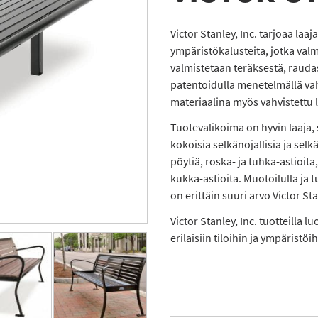
Victor Stanley, Inc. tarjoaa laaj
ympäristökalusteita, jotka val
valmistetaan teräksestä, raudast
patentoidulla menetelmällä vah
materiaalina myös vahvistettu l
Tuotevalikoima on hyvin laaja, s
kokoisia selkänojallisia ja selk
pöytiä, roska- ja tuhka-astioita
kukka-astioita. Muotoilulla ja
on erittäin suuri arvo Victor Sta
Victor Stanley, Inc. tuotteilla 
erilaisiin tiloihin ja ympäristöih