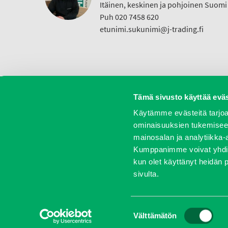
Itäinen, keskinen ja pohjoinen Suomi
Puh 020 7458 620
etunimi.sukunimi@j-trading.fi
Tämä sivusto käyttää eväs
Koneet
Vaihtokoneet
Kalusteet
Huolto j
Käytämme evästeitä tarjoa
ominaisuuksien tukemisee
mainosalan ja analytiikka-
Kumppanimme voivat yhdistää 
Oy J-Trading Ab | Kuriiritie 15, 01510 Vantaa | puh 0207 
kun olet käyttänyt heidän 
sivulta.
Yr
Suostumuksen
Välttämätön
valinta