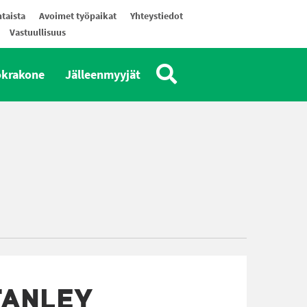
taista
Avoimet työpaikat
Yhteystiedot
Vastuullisuus
okrakone
Jälleenmyyjät
TANLEY