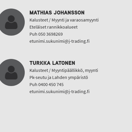
MATHIAS JOHANSSON
Kalusteet / Myynti ja varaosamyynti
Eteläiset rannikkoalueet
Puh 050 3698269
etunimi.sukunimi@j-trading.fi
TURKKA LATONEN
Kalusteet / Myyntipäällikkö, myynti
Pk-seutu ja Lahden ympäristö
Puh 0400 450 745
etunimi.sukunimi@j-trading.fi