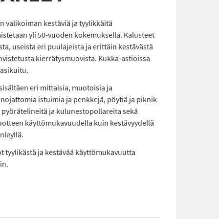
an valikoiman kestäviä ja tyylikkäitä
mistetaan yli 50-vuoden kokemuksella. Kalusteet
a, useista eri puulajeista ja erittäin kestävästä
vistetusta kierrätysmuovista. Kukka-astioissa
asikuitu.
isältäen eri mittaisia, muotoisia ja
änojattomia istuimia ja penkkejä, pöytiä ja piknik-
, pyörätelineitä ja kulunestopollareita sekä
 tuotteen käyttömukavuudella kuin kestävyydellä
nleyllä.
luot tyylikästä ja kestävää käyttömukavuutta
in.