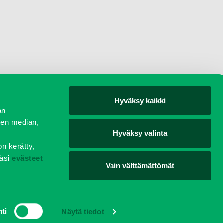
Hyväksy kaikki
yjät
an
sen median,
Hyväksy valinta
on kerätty,
äsi
evästeet
Vain välttämättömät
teyttä
Vastuullisuus
Evästeet
Tietosuojaseloste
ti
Näytä tiedot