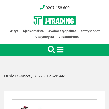
0207 458 600
Oy J-Trading Ab
Yritys
Ajankohtaista
Avoimet työpaikat
Yhteystiedot
Ota yhteyttä
Vastuullisuus
Etusivu
/
Koneet
/
BCS 750 PowerSafe