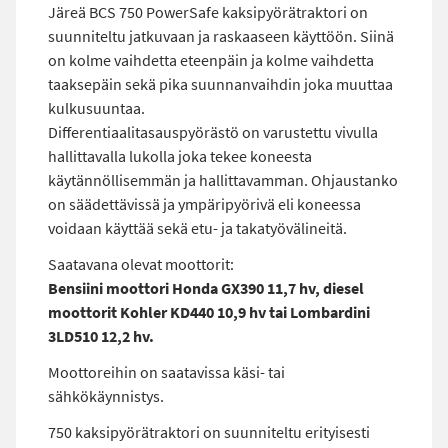
Järeä BCS 750 PowerSafe kaksipyörätraktori on
suunniteltu jatkuvaan ja raskaaseen käyttöön. Siinä
on kolme vaihdetta eteenpäin ja kolme vaihdetta
taaksepäin sekä pika suunnanvaihdin joka muuttaa
kulkusuuntaa.
Differentiaalitasauspyörästö on varustettu vivulla
hallittavalla lukolla joka tekee koneesta
käytännöllisemmän ja hallittavamman. Ohjaustanko
on säädettävissä ja ympäripyörivä eli koneessa
voidaan käyttää sekä etu- ja takatyövälineitä.
Saatavana olevat moottorit:
Bensiini moottori Honda GX390 11,7 hv, diesel
moottorit Kohler KD440 10,9 hv tai Lombardini
3LD510 12,2 hv.
Moottoreihin on saatavissa käsi- tai
sähkökäynnistys.
750 kaksipyörätraktori on suunniteltu erityisesti