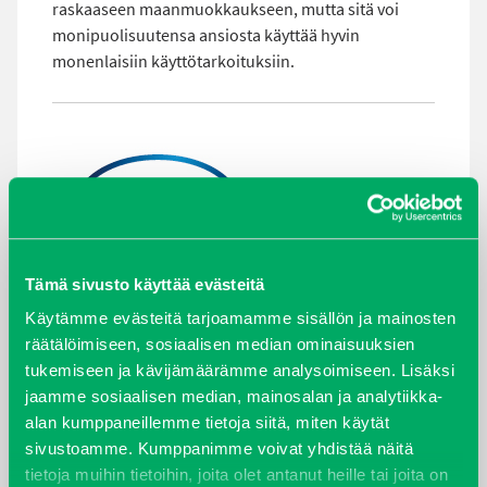
raskaaseen maanmuokkaukseen, mutta sitä voi
monipuolisuutensa ansiosta käyttää hyvin
monenlaisiin käyttötarkoituksiin.
Tämä sivusto käyttää evästeitä
Käytämme evästeitä tarjoamamme sisällön ja mainosten
räätälöimiseen, sosiaalisen median ominaisuuksien
TAKAISIN HAKUEHTOIHIN
tukemiseen ja kävijämäärämme analysoimiseen. Lisäksi
jaamme sosiaalisen median, mainosalan ja analytiikka-
alan kumppaneillemme tietoja siitä, miten käytät
sivustoamme. Kumppanimme voivat yhdistää näitä
tietoja muihin tietoihin, joita olet antanut heille tai joita on