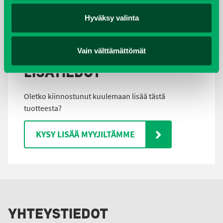
BCS POWERSAFE TEKNISE TIEDOT
Tiedosto:
BCS-PowerSafe-tekniset-
Hyväksy valinta
tiedot.pdf /
Lataa tiedosto
Vain välttämättömät
LISÄTIEDOT
Oletko kiinnostunut kuulemaan lisää tästä
tuotteesta?
KYSY LISÄÄ MYYJILTÄMME
YHTEYSTIEDOT