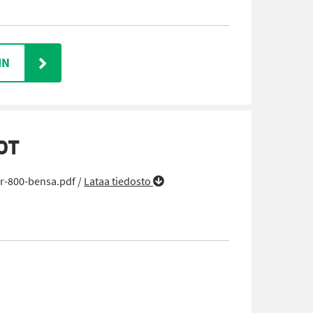
IN
OT
r-800-bensa.pdf /
Lataa tiedosto