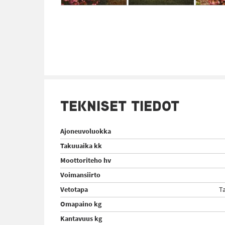
TEKNISET TIEDOT
Ajoneuvoluokka
Takuuaika kk
Moottoriteho hv
Voimansiirto
Vetotapa
T
Omapaino kg
Kantavuus kg