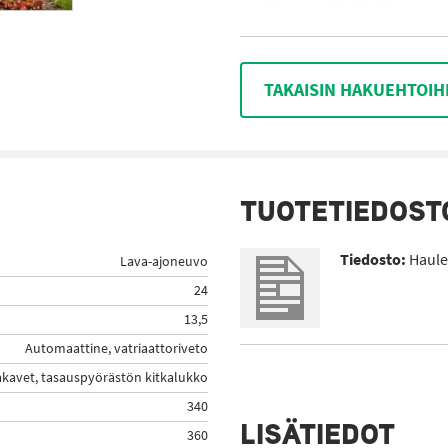
TAKAISIN HAKUEHTOIH
TUOTETIEDOST
Tiedosto:
Haule
Lava-ajoneuvo
24
13,5
Automaattine, vatriaattoriveto
akavet, tasauspyörästön kitkalukko
340
LISÄTIEDOT
360