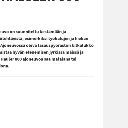
uvo on suunniteltu kestämään ja
ötehtävistä, esimerkiksi työkalujen ja hiekan
. Ajoneuvossa oleva tasauspyörästön kitkalukko
rmistaa hyvän etenemisen jyrkissä mäissä ja
 Hauler 800 ajoneuvoa saa matalana tai
iona.