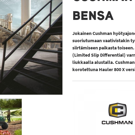
BENSA
Jokainen Cushman hyötyajone
suoriutumaan vaativistakin ty
siirtämiseen paikasta toiseen
(Limited Slip Differential) va
liukkaalla alustalla. Cushman
korotettuna Hauler 800 X vers