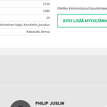
2720
Oletko kiinnostunut kuulemaan 
1280
23
KYSY LISÄÄ MYYJILTÄM
ötoiminen kippi, Korotettu jousitus
Kawasaki, bensa
PHILIP JUSLIN