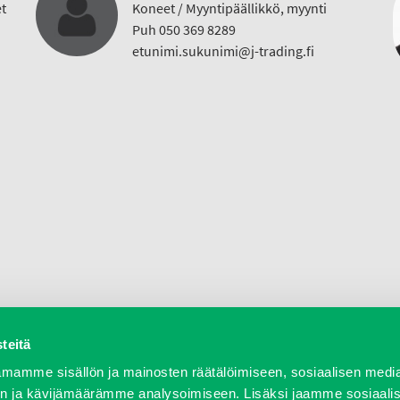
t
Koneet / Myyntipäällikkö, myynti
Puh 050 369 8289
etunimi.sukunimi@j-trading.fi
teitä
a varaosat
Verkkokauppa
JT Vuokrakone
Jälleenmy
mamme sisällön ja mainosten räätälöimiseen, sosiaalisen medi
n ja kävijämäärämme analysoimiseen. Lisäksi jaamme sosiaali