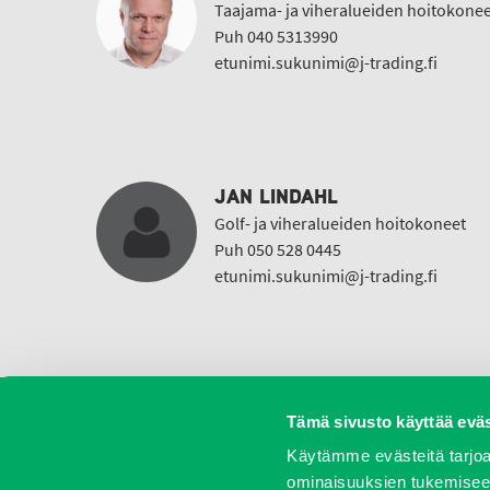
Taajama- ja viheralueiden hoitokonee
Puh 040 5313990
etunimi.sukunimi@j-trading.fi
JAN LINDAHL
Golf- ja viheralueiden hoitokoneet
Puh 050 528 0445
etunimi.sukunimi@j-trading.fi
Tämä sivusto käyttää eväs
Koneet
Vaihtokoneet
Kalusteet
Huolto j
Käytämme evästeitä tarjoa
ominaisuuksien tukemisee