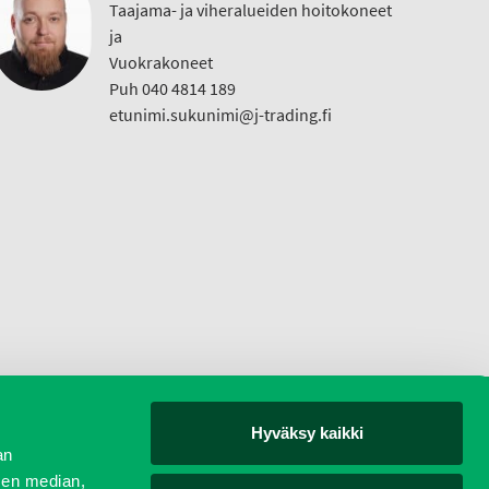
Taajama- ja viheralueiden hoitokoneet
ja
Vuokrakoneet
Puh 040 4814 189
etunimi.sukunimi@j-trading.fi
Hyväksy kaikki
yjät
an
sen median,