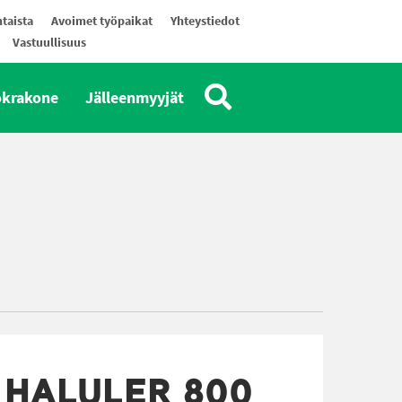
taista
Avoimet työpaikat
Yhteystiedot
Vastuullisuus
okrakone
Jälleenmyyjät
HALULER 800