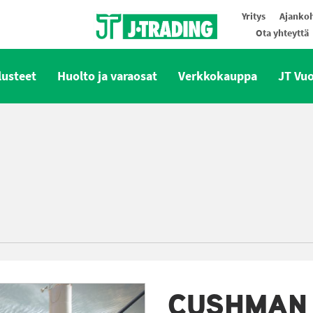
Yritys
Ajankoh
Ota yhteyttä
Oy J-Trading Ab
lusteet
Huolto ja varaosat
Verkkokauppa
JT Vu
CUSHMAN 