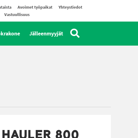
taista
Avoimet työpaikat
Yhteystiedot
Vastuullisuus
okrakone
Jälleenmyyjät
HAULER 800