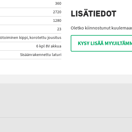
360
LISÄTIEDOT
2720
1280
Oletko kiinnostunut kuulemaan 
23
kötoiminen kippi, korotettu jousitus
KYSY LISÄÄ MYYJILTÄM
6 kpl 8V akkua
Sisäänrakennettu laturi