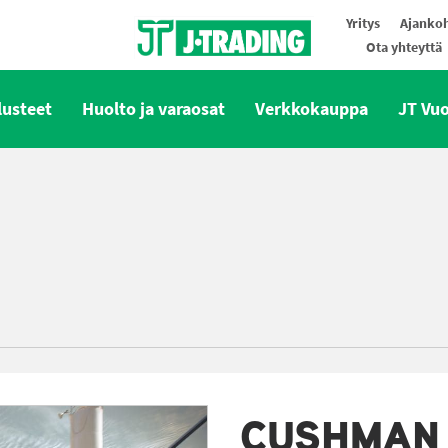
Yritys
Ajankoh
Ota yhteyttä
Oy J-Trading Ab
lusteet
Huolto ja varaosat
Verkkokauppa
JT Vu
CUSHMAN 