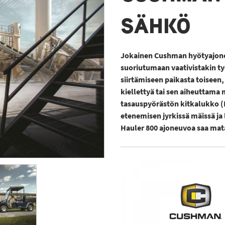
SÄHKÖ
Jokainen Cushman hyötyajone
suoriutumaan vaativistakin ty
siirtämiseen paikasta toiseen
kiellettyä tai sen aiheuttama
tasauspyörästön kitkalukko (L
etenemisen jyrkissä mäissä ja
Hauler 800 ajoneuvoa saa mata