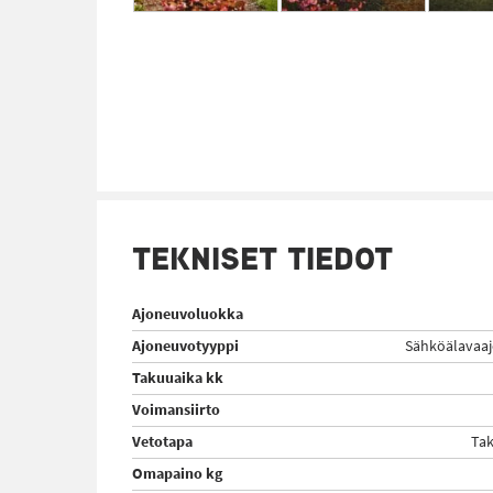
TEKNISET TIEDOT
Ajoneuvoluokka
Ajoneuvotyyppi
Sähköälavaaj
Takuuaika kk
Voimansiirto
Vetotapa
Tak
Omapaino kg