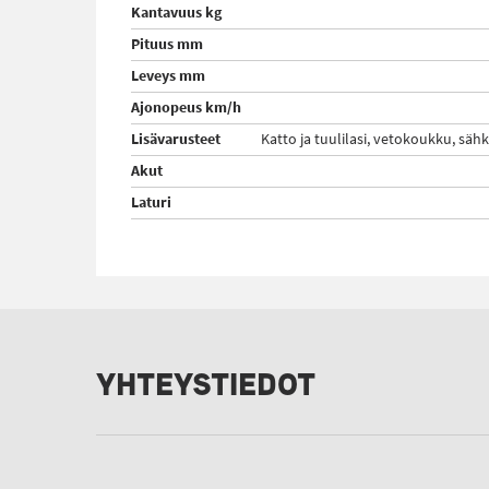
Kantavuus kg
Pituus mm
Leveys mm
Ajonopeus km/h
Lisävarusteet
Katto ja tuulilasi, vetokoukku, säh
Akut
Laturi
YHTEYSTIEDOT