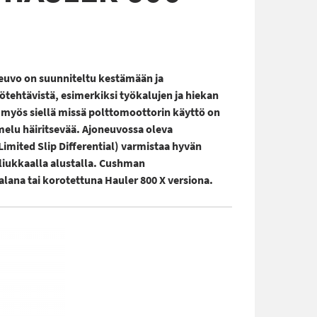
uvo on suunniteltu kestämään ja
ötehtävistä, esimerkiksi työkalujen ja hiekan
, myös siellä missä polttomoottorin käyttö on
 melu häiritsevää. Ajoneuvossa oleva
imited Slip Differential) varmistaa hyvän
 liukkaalla alustalla. Cushman
lana tai korotettuna Hauler 800 X versiona.