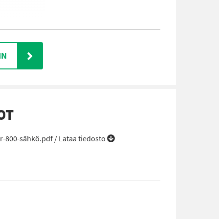
IN
OT
r-800-sähkö.pdf /
Lataa tiedosto