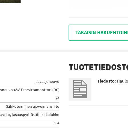
TAKAISIN HAKUEHTOIH
TUOTETIEDOST
Tiedosto:
Haule
Lavaajoneuvo
oneuvo 48V Tasavirtamoottori (DC)
24
Sähkötoiminen ajovoimansiirto
aveto, tasauspyörästön kitkalukko
504