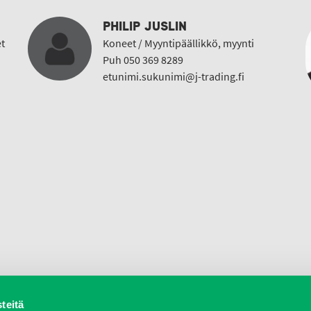
PHILIP JUSLIN
t
Koneet / Myyntipäällikkö, myynti
Puh 050 369 8289
etunimi.sukunimi@j-trading.fi
teitä