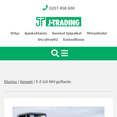
0207 458 600
Oy J-Trading Ab
Yritys
Ajankohtaista
Avoimet työpaikat
Yhteystiedot
Ota yhteyttä
Vastuullisuus
Etusivu
/
Koneet
/
E-Z-GO RXV golfauto