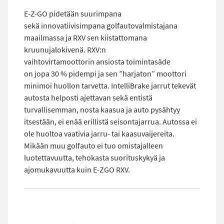
E-Z-GO pidetään suurimpana
sekä innovatiivisimpana golfautovalmistajana
maailmassa ja RXV sen kiistattomana
kruunujalokivenä. RXV:n
vaihtovirtamoottorin ansiosta toimintasäde
on jopa 30 % pidempi ja sen ”harjaton” moottori
minimoi huollon tarvetta. IntelliBrake jarrut tekevät
autosta helposti ajettavan sekä entistä
turvallisemman, nosta kaasua ja auto pysähtyy
itsestään, ei enää erillistä seisontajarrua. Autossa ei
ole huoltoa vaativia jarru- tai kaasuvaijereita.
Mikään muu golfauto ei tuo omistajalleen
luotettavuutta, tehokasta suorituskykyä ja
ajomukavuutta kuin E-ZGO RXV.