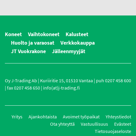
Koneet
Vaihtokoneet
Kalusteet
Huolto ja varaosat
Verkkokauppa
JT Vuokrakone
Jälleenmyyjät
Oy J-Trading Ab | Kuriiritie 15, 01510 Vantaa | puh 0207 458 600
| fax 0207 458 650 | info(at)j-trading.fi
Yritys
Ajankohtaista
Avoimet työpaikat
Yhteystiedot
Ota yhteyttä
Vastuullisuus
Evästeet
Tietosuojaseloste