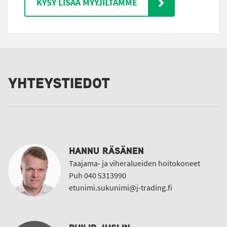
KYSY LISÄÄ MYYJILTÄMME
YHTEYSTIEDOT
HANNU RÄSÄNEN
Taajama- ja viheralueiden hoitokoneet
Puh 040 5313990
etunimi.sukunimi@j-trading.fi