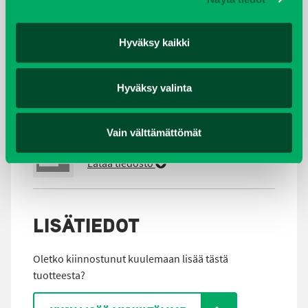
TUOTETIEDOSTOT
Hyväksy kaikki
EZGO RXV ESITE
Tiedosto:
E-Z-GO-RXV.pdf /
Lataa
tiedosto
Hyväksy valinta
EZGO RXV FREEDOM ESITE
Vain välttämättömät
Tiedosto:
E-Z-GO-RXV-FREEDOM.pdf /
Lataa tiedosto
LISÄTIEDOT
Oletko kiinnostunut kuulemaan lisää tästä
tuotteesta?