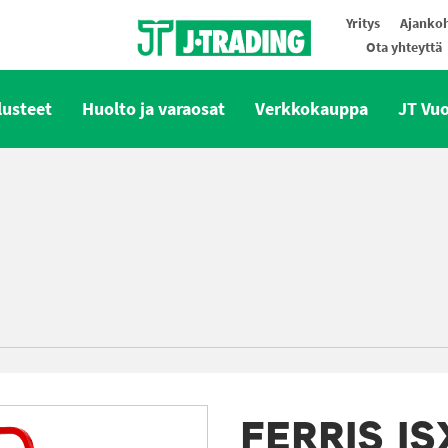
Yritys
Ajankoh
Ota yhteyttä
Oy J-Trading Ab
lusteet
Huolto ja varaosat
Verkkokauppa
JT Vu
FERRIS I