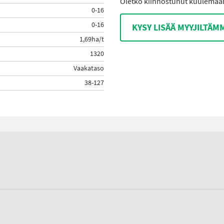
Oletko kiinnostunut kuulemaan 
0-16
0-16
KYSY LISÄÄ MYYJILTÄM
1,69ha/t
1320
Vaakataso
38-127