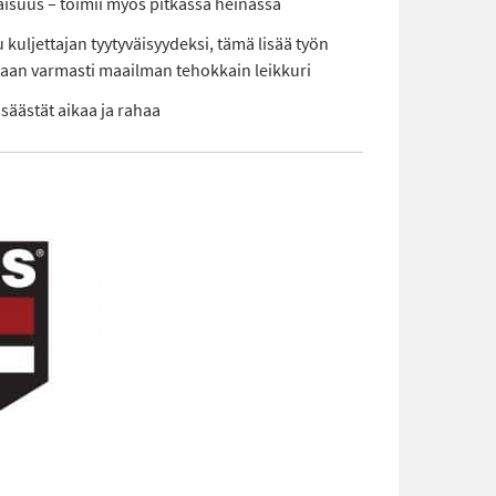
isuus – toimii myös pitkässä heinässä
uljettajan tyytyväisyydeksi, tämä lisää työn
taan varmasti maailman tehokkain leikkuri
a säästät aikaa ja rahaa