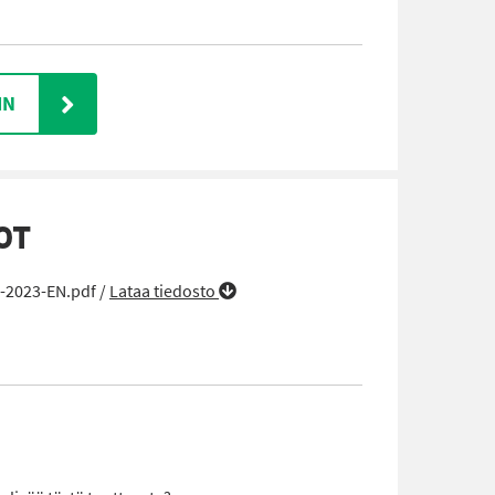
IN
OT
s-2023-EN.pdf /
Lataa tiedosto