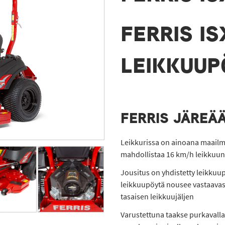
FERRIS IS
LEIKKUUP
FERRIS JÄREÄ
Leikkurissa on ainoana maailm
mahdollistaa 16 km/h leikku
Jousitus on yhdistetty leikkuu
leikkuupöytä nousee vastaavasti
tasaisen leikkuujäljen
Varustettuna taakse purkavalla