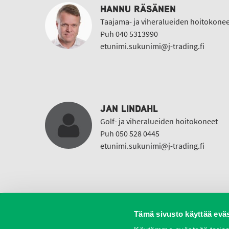
HANNU RÄSÄNEN
Taajama- ja viheralueiden hoitokonee
Puh 040 5313990
etunimi.sukunimi@j-trading.fi
JAN LINDAHL
Golf- ja viheralueiden hoitokoneet
Puh 050 528 0445
etunimi.sukunimi@j-trading.fi
Tämä sivusto käyttää eväs
Koneet
Vaihtokoneet
Kalusteet
Huolto j