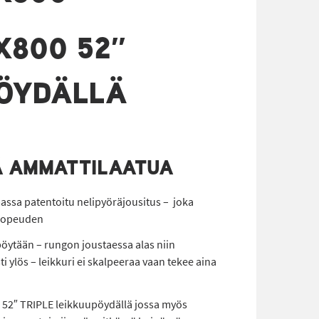
X800 52″
ÖYDÄLLÄ
Ä AMMATTILAATUA
assa patentoitu nelipyöräjousitus – joka
unopeuden
pöytään – rungon joustaessa alas niin
 ylös – leikkuri ei skalpeeraa vaan tekee aina
 52″ TRIPLE leikkuupöydällä jossa myös