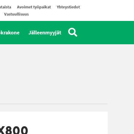
taista
Avoimet työpaikat
Yhteystiedot
Vastuullisuus
okrakone
Jälleenmyyjät
SX800