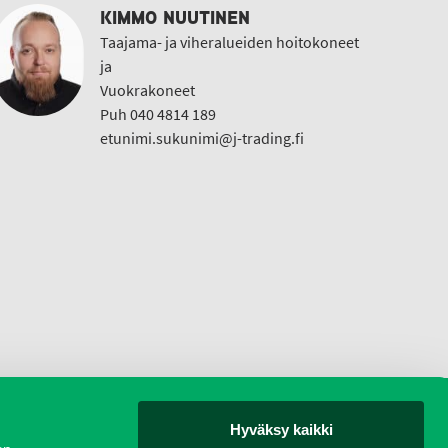
KIMMO NUUTINEN
Taajama- ja viheralueiden hoitokoneet
ja
Vuokrakoneet
Puh 040 4814 189
etunimi.sukunimi@j-trading.fi
Hyväksy kaikki
yjät