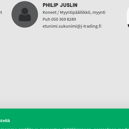
PHILIP JUSLIN
t
Koneet / Myyntipäällikkö, myynti
Puh 050 369 8289
etunimi.sukunimi@j-trading.fi
teitä
a varaosat
Verkkokauppa
JT Vuokrakone
Jälleenmy