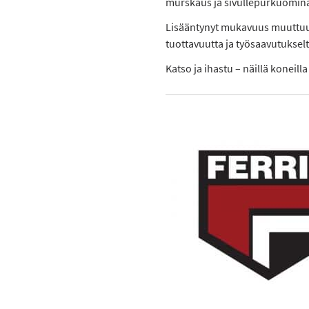
murskaus ja sivullepurkuomina
Lisääntynyt mukavuus muuttuu k
tuottavuutta ja työsaavutuksel
Katso ja ihastu – näillä koneill