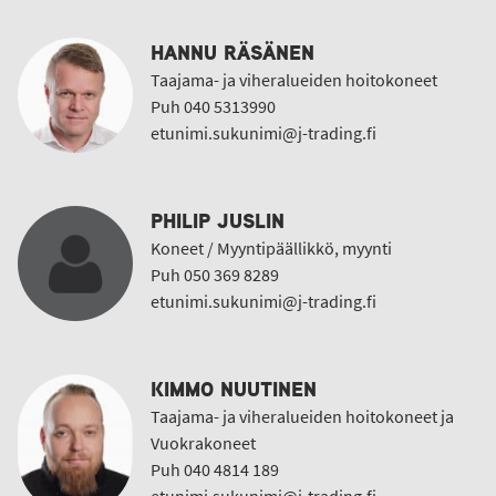
HANNU RÄSÄNEN
Taajama- ja viheralueiden hoitokoneet
Puh 040 5313990
etunimi.sukunimi@j-trading.fi
PHILIP JUSLIN
Koneet / Myyntipäällikkö, myynti
Puh 050 369 8289
etunimi.sukunimi@j-trading.fi
KIMMO NUUTINEN
Taajama- ja viheralueiden hoitokoneet ja
Vuokrakoneet
Puh 040 4814 189