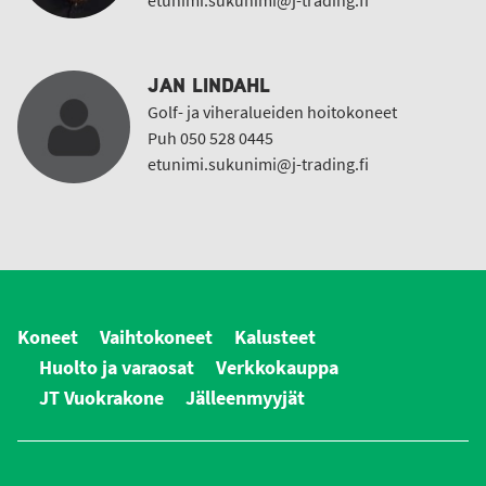
etunimi.sukunimi@j-trading.fi
JAN LINDAHL
Golf- ja viheralueiden hoitokoneet
Puh 050 528 0445
etunimi.sukunimi@j-trading.fi
Koneet
Vaihtokoneet
Kalusteet
Huolto ja varaosat
Verkkokauppa
JT Vuokrakone
Jälleenmyyjät