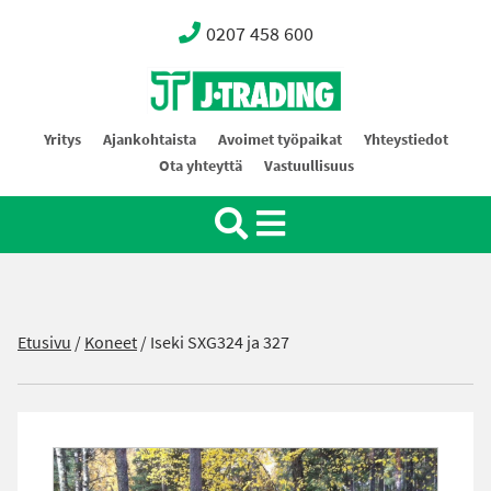
0207 458 600
Oy J-Trading Ab
Yritys
Ajankohtaista
Avoimet työpaikat
Yhteystiedot
Ota yhteyttä
Vastuullisuus
Etusivu
/
Koneet
/
Iseki SXG324 ja 327