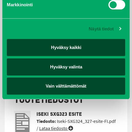
Markkinointi
Pituus mm
3215
Leveys mm
1285
Korkeus mm
1665
Näytä tiedot
Ajonopeus km/h
17/19 km/h
Työleveys
122/137 cm
Hyväksy kaikki
Kerääjän tilavuus l
650
Tyhjennyskorkeus mm
1990/2010
Leikkurityyppi
Vaakataso
Hyväksy valinta
Leikkuukorkeus mm
20 - 130
Vain välttämättömät
TUOTETIEDOSTOT
ISEKI SXG323 ESITE
Tiedosto:
Iseki-SXG324_327-esite-FI.pdf
/
Lataa tiedosto