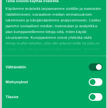
Tämä sivusto käyttää evästeitä
Käytämme evästeitä tarjoamamme sisällön ja mainosten
räätälöimiseen, sosiaalisen median ominaisuuksien
tukemiseen ja kävijämäärämme analysoimiseen. Lisäksi
TAKAISIN HAKUEHTOIHIN
jaamme sosiaalisen median, mainosalan ja analytiikka-
alan kumppaneillemme tietoja siitä, miten käytät
sivustoamme. Kumppanimme voivat yhdistää näitä
tietoja muihin tietoihin, joita olet antanut heille tai joita on
TEKNISET TIEDOT
kerätty, kun olet käyttänyt heidän palvelujaan. Voit lukea
lisää evästeistä sekä muuttaa hyväksyntääsi
evästeet
sivulta.
Suostumuksen
Ajoneuvoluokka
Ruohonleikkuri
Välttämätön
valinta
Takuuaika kk
24
Moottoriteho hv
22/25 hv
Mieltymykset
Voimansiirto
hydrostaattinen
Vetotapa
Taka
Tilastot
Ohjaustapa
Hydraulinen
Omapaino kg
850/860 kg