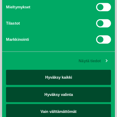
TAKAISIN HAKUEHTOIHIN
Mieltymykset
Tilastot
TEKNISET TIEDOT
Markkinointi
Moottoriteho hv
Deutz, 75hv Stage V
Hydrauliikan tuotto
100L/220 bar
Näytä tiedot
Voimansiirto
Hydrostaattinen
Vetotapa
4-pyöräveto
Hyväksy kaikki
Ohjaustapa
Runko-ohjaus
Ilmastointi
Kyllä
Omapaino kg
2200-2500kg
Hyväksy valinta
Kantavuus kg
1000-1800
Pituus mm
3860 mm
Vain välttämättömät
Leveys mm
1200-1610 mm