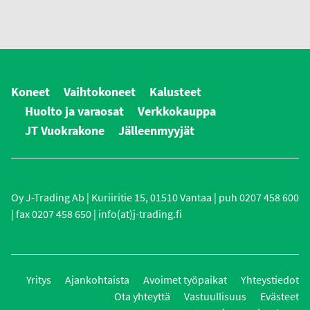
Koneet
Vaihtokoneet
Kalusteet
Huolto ja varaosat
Verkkokauppa
JT Vuokrakone
Jälleenmyyjät
Oy J-Trading Ab | Kuriiritie 15, 01510 Vantaa | puh 0207 458 600
| fax 0207 458 650 | info(at)j-trading.fi
Yritys
Ajankohtaista
Avoimet työpaikat
Yhteystiedot
Ota yhteyttä
Vastuullisuus
Evästeet