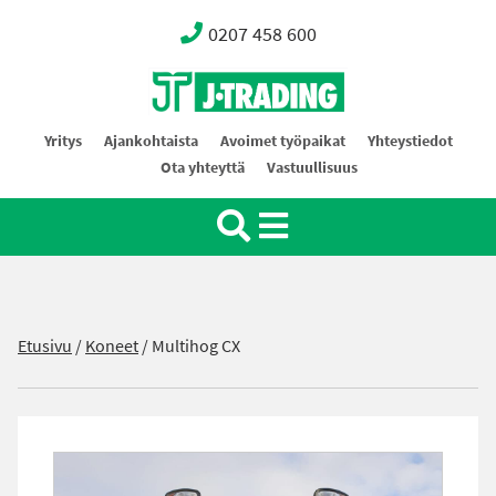
0207 458 600
Oy J-Trading Ab
Yritys
Ajankohtaista
Avoimet työpaikat
Yhteystiedot
Ota yhteyttä
Vastuullisuus
Etusivu
/
Koneet
/
Multihog CX