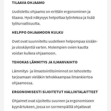
TILAAVA OHJAAMO
Uudistettu ohjaamo on erittäin ergonominen ja
tilaava. Hyvä näkyvyys helpottaa työntekoa ja lisää
työturvallisuutta.
HELPPO OHJAAMOON KULKU
Ovet ovat suunniteltu uudelleen helpompaa sisään-
ja uloskäyntiä varten. Molempien ovien kautta
voidan kulkea ohjaamoon.
TEHOKAS LÄMMITYS JA ILMANVAIHTO
Lämmitys- ja ilmastointitoiminnot on tehostettu
tarjoamaan vieläkin tehokkaampaa ilmankiertoa
ohjaamossa.
ERGONOMISESTI SIJOITETUT HALLINTALAITTEET
Ohjaimet ovat sijoitettu suureen ja ergonomiseen
kyynärtukeen, jossa on sormenpäillä ohjattavat