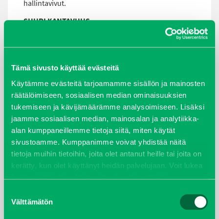
hallintavivut.
SUURI KANTAVUUS
CX MK II:n kantavuus on jopa 1800kg.
ON-BOARD DIAGNOSTIIKKA
Tämä sivusto käyttää evästeitä
Suuri sisätilan näyttö näyttää koneen kriittiset
Käytämme evästeitä tarjoamamme sisällön ja mainosten
diagnostiikkatiedot, mikä tekee vianetsinnästä
räätälöimiseen, sosiaalisen median ominaisuuksien
erittäin yksinkertaista, tilanteen niin vaatiessa.
tukemiseen ja kävijämäärämme analysoimiseen. Lisäksi
jaamme sosiaalisen median, mainosalan ja analytiikka-
alan kumppaneillemme tietoja siitä, miten käytät
sivustoamme. Kumppanimme voivat yhdistää näitä
tietoja muihin tietoihin, joita olet antanut heille tai joita on
kerätty, kun olet käyttänyt heidän palvelujaan. Voit lukea
lisää evästeistä sekä muuttaa hyväksyntääsi
evästeet
sivulta.
Suostumuksen
Välttämätön
valinta