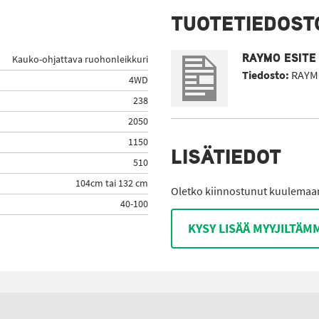
TUOTETIEDOST
RAYMO ESITE
Kauko-ohjattava ruohonleikkuri
Tiedosto:
RAYMO
4WD
238
2050
1150
LISÄTIEDOT
510
104cm tai 132 cm
Oletko kiinnostunut kuulemaan 
40-100
KYSY LISÄÄ MYYJILTÄM