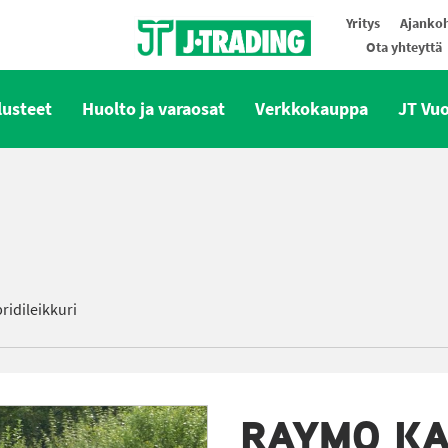
Yritys
Ajankoh
Ota yhteyttä
Oy J-Trading Ab
lusteet
Huolto ja varaosat
Verkkokauppa
JT Vu
ridileikkuri
RAYMO K