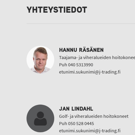
YHTEYSTIEDOT
HANNU RÄSÄNEN
Taajama- ja viheralueiden hoitokonee
Puh 040 5313990
etunimi.sukunimi@j-trading.fi
JAN LINDAHL
Golf- ja viheralueiden hoitokoneet
Puh 050 528 0445
etunimi.sukunimi@j-trading.fi