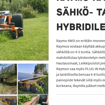
SÄHKÖ- T
HYBRIDILE
Raymo 4WD on erittäin moneen 
Raymoa voidaan käyttää akkupak
sähköllä on 4-5 tuntia. Sähköll
mahdollistaa työskentelyn meluhe
Hautausmaat, Leikkipuistot jne.
Raymon saa myös PLUG-IN Hybrid
ja tankillisella bensaa 6-8 tun
painopiste tekevät siitä myös 
korkeana, Raymlla pääset melk