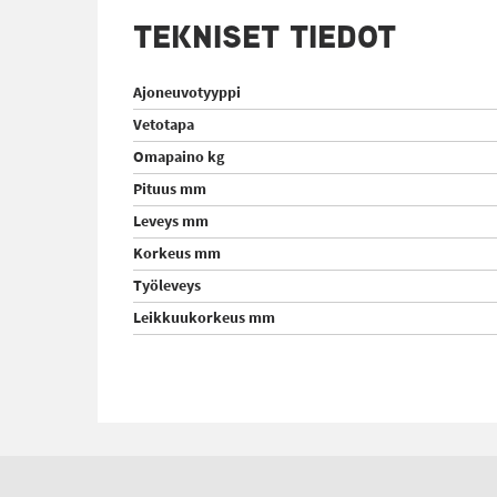
TEKNISET TIEDOT
Ajoneuvotyyppi
Vetotapa
Omapaino kg
Pituus mm
Leveys mm
Korkeus mm
Työleveys
Leikkuukorkeus mm