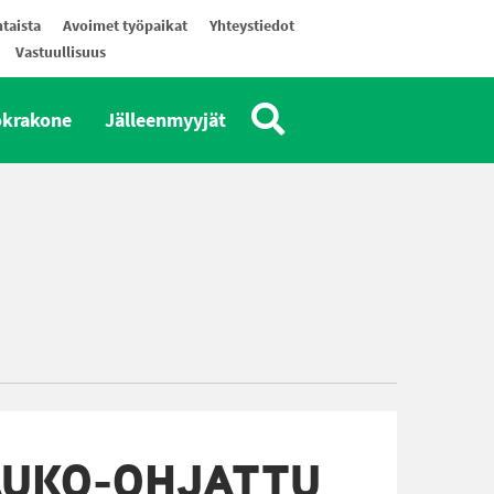
taista
Avoimet työpaikat
Yhteystiedot
Vastuullisuus
okrakone
Jälleenmyyjät
AUKO-OHJATTU