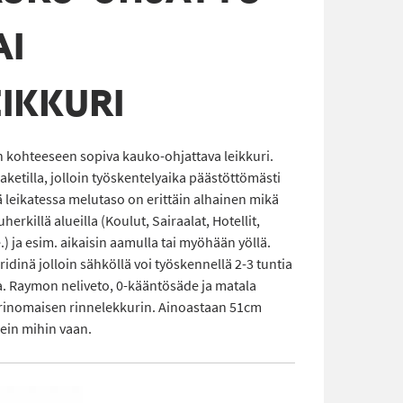
AI
IKKURI
kohteeseen sopiva kauko-ohjattava leikkuri.
etilla, jolloin työskentelyaika päästöttömästi
ä leikatessa melutaso on erittäin alhainen mikä
rkillä alueilla (Koulut, Sairaalat, Hotellit,
) ja esim. aikaisin aamulla tai myöhään yöllä.
inä jolloin sähköllä voi työskennellä 2-3 tuntia
tia. Raymon neliveto, 0-kääntösäde ja matala
erinomaisen rinnelekkurin. Ainoastaan 51cm
ein mihin vaan.