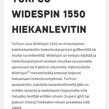
WIDESPIN 1550
HIEKANLEVITIN
Turfcon uusi WideSpin 1550 on erinomainen
katehiekanlevitin hiekoitustarpeisiisi golfkentillä tai
muilla nurmikentillä. WideSpin on helppo käyttää ja
hiekoitusasetukset voidaan muuttaa nousematta
ajoneuvon tai traktorin istuimelta. Patentoidulla
WideSpin™ menetelmällä toteutat helposti
haluamaasi hiekoitusohjelmaa. Turfcon
lautaslevitin, kahdella lautaslevittimellä jälki on
erittäin tasaista ja laadukasta riippumatta siitä
haluatko levittää erittäin ohuen (SuperLight) tai
paksun (Heavy) hiekkakerroksen ja kaikkea siltä
väliltä.