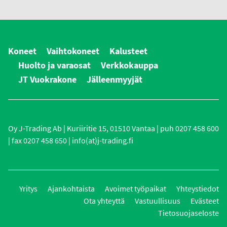
Koneet
Vaihtokoneet
Kalusteet
Huolto ja varaosat
Verkkokauppa
JT Vuokrakone
Jälleenmyyjät
Oy J-Trading Ab | Kuriiritie 15, 01510 Vantaa | puh 0207 458 600
| fax 0207 458 650 | info(at)j-trading.fi
Yritys
Ajankohtaista
Avoimet työpaikat
Yhteystiedot
Ota yhteyttä
Vastuullisuus
Evästeet
Tietosuojaseloste