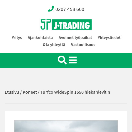
0207 458 600
Oy J-Trading Ab
Yritys
Ajankohtaista
Avoimet työpaikat
Yhteystiedot
Ota yhteyttä
Vastuullisuus
Etusivu
/
Koneet
/
Turfco WideSpin 1550 hiekanlevitin