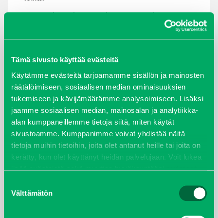
Turfco Wide Spin 1550 voidaan asentaa joko
ajoneuvon päälle tai kärrynä vetää esim. traktorin
perässä. Päälle asennettava malli sopii useisiin eri
ajoneuvoihin.
Tämä sivusto käyttää evästeitä
Käytämme evästeitä tarjoamamme sisällön ja mainosten
räätälöimiseen, sosiaalisen median ominaisuuksien
tukemiseen ja kävijämäärämme analysoimiseen. Lisäksi
jaamme sosiaalisen median, mainosalan ja analytiikka-
alan kumppaneillemme tietoja siitä, miten käytät
sivustoamme. Kumppanimme voivat yhdistää näitä
tietoja muihin tietoihin, joita olet antanut heille tai joita on
kerätty, kun olet käyttänyt heidän palvelujaan. Voit lukea
lisää evästeistä sekä muuttaa hyväksyntääsi
evästeet
sivulta.
Suostumuksen
TAKAISIN HAKUEHTOIHIN
Välttämätön
valinta