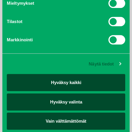
Mieltymykset
TEKNISET TIEDOT
Tilastot
Omapaino
322kg (ajoneuvon päälle asennettava malli) ja
Markkinointi
kg
463kg (perässä vedettävä vaunu malli)
Työnopeus
13 (vaunu malli) 8 (ajoneuvon päälle
km/h
asennettava malli)
Lavan tilavuus
0.71 m3
Näytä tiedot
Hyväksy kaikki
LISÄTIEDOT
Hyväksy valinta
Oletko kiinnostunut kuulemaan lisää tästä
tuotteesta?
Vain välttämättömät
KYSY LISÄÄ MYYJILTÄMME