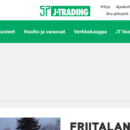
Yritys
Ajankoh
Ota yhteyttä
Oy J-Trading Ab
lusteet
Huolto ja varaosat
Verkkokauppa
JT Vu
FRIITALA