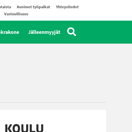
taista
Avoimet työpaikat
Yhteystiedot
Vastuullisuus
okrakone
Jälleenmyyjät
N KOULU