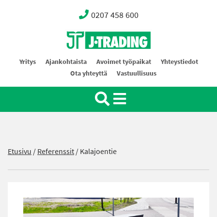
0207 458 600
Oy J-Trading Ab
Yritys
Ajankohtaista
Avoimet työpaikat
Yhteystiedot
Ota yhteyttä
Vastuullisuus
Etusivu
/
Referenssit
/
Kalajoentie