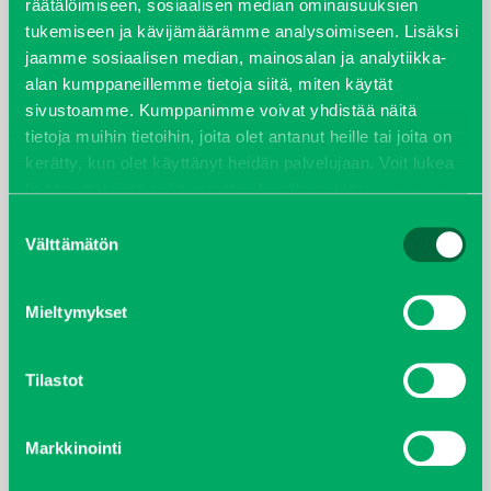
räätälöimiseen, sosiaalisen median ominaisuuksien
tukemiseen ja kävijämäärämme analysoimiseen. Lisäksi
jaamme sosiaalisen median, mainosalan ja analytiikka-
alan kumppaneillemme tietoja siitä, miten käytät
sivustoamme. Kumppanimme voivat yhdistää näitä
tietoja muihin tietoihin, joita olet antanut heille tai joita on
kerätty, kun olet käyttänyt heidän palvelujaan. Voit lukea
lisää evästeistä sekä muuttaa hyväksyntääsi
evästeet
sivulta.
Suostumuksen
KALAJOENTIE
Välttämätön
valinta
Mieltymykset
Rakennusvuosi:
2016
Tilastot
Sijainti:
Kalajoentie, Kalajoki, Suomi
Markkinointi