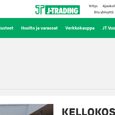
Yritys
Ajankoh
Ota yhteyttä
Oy J-Trading Ab
lusteet
Huolto ja varaosat
Verkkokauppa
JT Vu
KELLOKOS