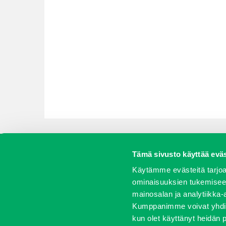
Tämä sivusto käyttää eväs
Koneet
Vaihtokoneet
Kalusteet
Huolto j
Käytämme evästeitä tarjoa
ominaisuuksien tukemisee
mainosalan ja analytiikka-
Kumppanimme voivat yhdistää 
Oy J-Trading Ab | Kuriiritie 15, 01510 Vantaa | puh 0207 
kun olet käyttänyt heidän 