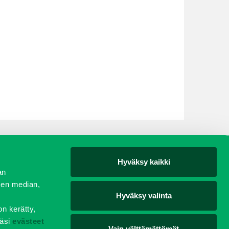
Hyväksy kaikki
yjät
an
sen median,
Hyväksy valinta
on kerätty,
äsi
evästeet
Vain välttämättömät