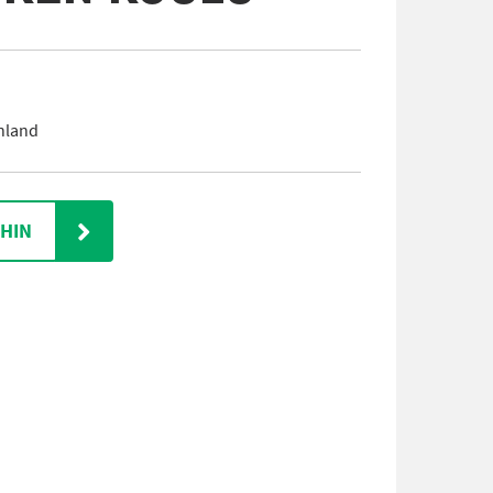
inland
IHIN