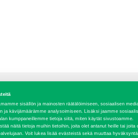
teitä
a varaosat
Verkkokauppa
JT Vuokrakone
Jälleenmy
mamme sisällön ja mainosten räätälöimiseen, sosiaalisen medi
n ja kävijämäärämme analysoimiseen. Lisäksi jaamme sosiaali
alan kumppaneillemme tietoja siitä, miten käytät sivustoamme.
näitä tietoja muihin tietoihin, joita olet antanut heille tai joita 
458 600 | fax 0207 458 650 | info(at)j-trading.fi
palvelujaan. Voit lukea lisää evästeistä sekä muuttaa hyväksyntä