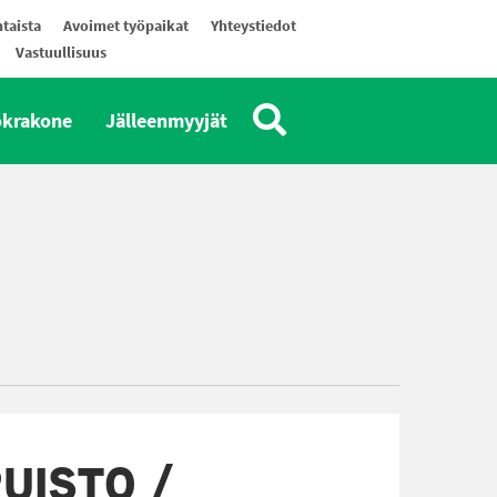
taista
Avoimet työpaikat
Yhteystiedot
Vastuullisuus
okrakone
Jälleenmyyjät
UISTO /