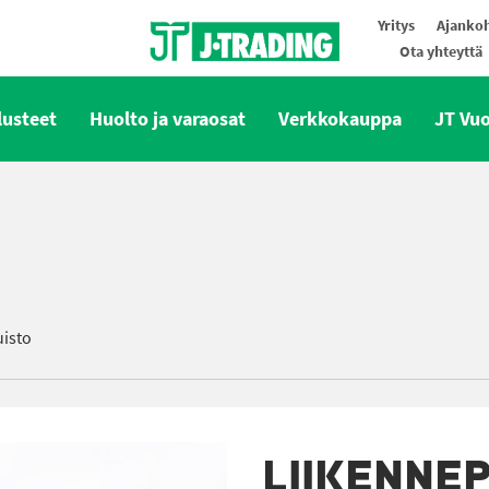
Yritys
Ajankoh
Ota yhteyttä
Oy J-Trading Ab
lusteet
Huolto ja varaosat
Verkkokauppa
JT Vu
uisto
LIIKENNEP