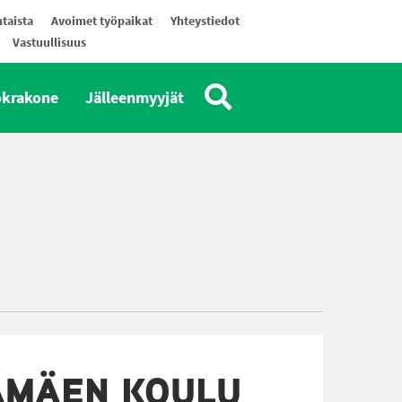
taista
Avoimet työpaikat
Yhteystiedot
Vastuullisuus
okrakone
Jälleenmyyjät
AMÄEN KOULU