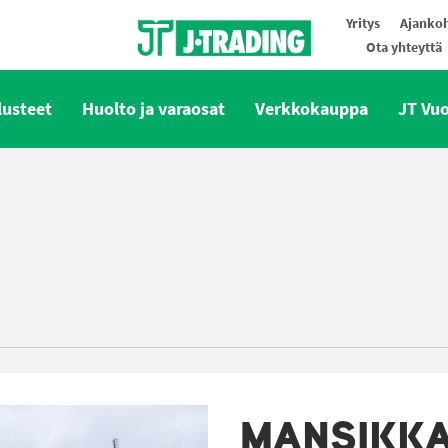
Yritys
Ajankoh
Ota yhteyttä
Oy J-Trading Ab
lusteet
Huolto ja varaosat
Verkkokauppa
JT Vu
MANSIKK