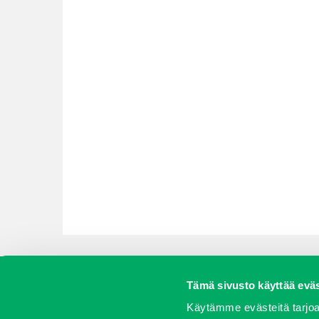
Tämä sivusto käyttää eväs
Koneet
Vaihtokoneet
Kalusteet
Huolto j
Käytämme evästeitä tarjoa