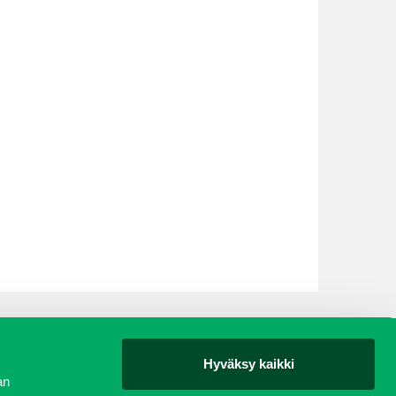
Hyväksy kaikki
yjät
an