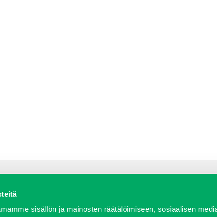
teitä
a varaosat
Verkkokauppa
JT Vuokrakone
Jälleenmy
mamme sisällön ja mainosten räätälöimiseen, sosiaalisen medi