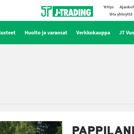
Yritys
Ajankoh
Ota yhteyttä
Oy J-Trading Ab
lusteet
Huolto ja varaosat
Verkkokauppa
JT Vu
PAPPILAN