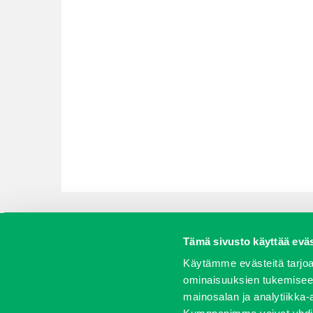
Tämä sivusto käyttää eväs
Koneet
Vaihtokoneet
Kalusteet
Huolto j
Käytämme evästeitä tarjoa
ominaisuuksien tukemisee
mainosalan ja analytiikka-