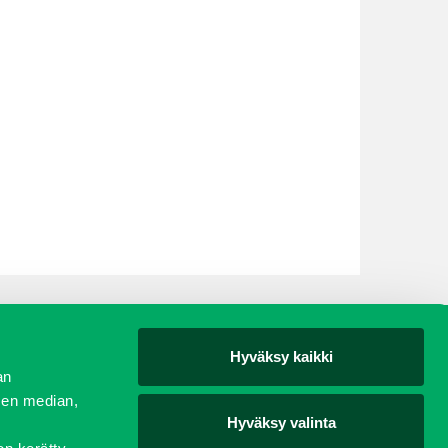
Hyväksy kaikki
yjät
an
sen median,
Hyväksy valinta