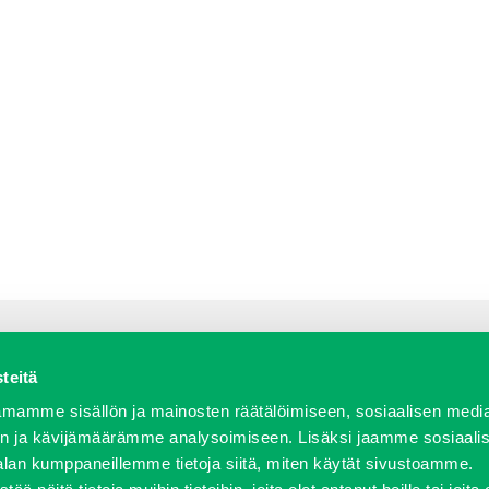
teitä
a varaosat
Verkkokauppa
JT Vuokrakone
Jälleenmy
mamme sisällön ja mainosten räätälöimiseen, sosiaalisen medi
n ja kävijämäärämme analysoimiseen. Lisäksi jaamme sosiaali
alan kumppaneillemme tietoja siitä, miten käytät sivustoamme.