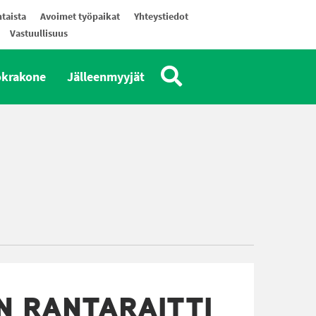
taista
Avoimet työpaikat
Yhteystiedot
Vastuullisuus
okrakone
Jälleenmyyjät
N RANTARAITTI