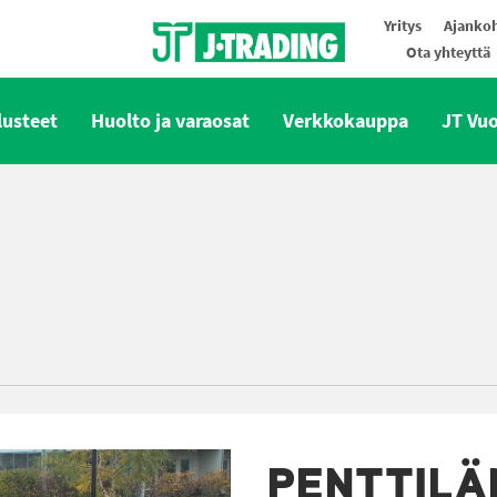
Yritys
Ajankoh
Ota yhteyttä
Oy J-Trading Ab
lusteet
Huolto ja varaosat
Verkkokauppa
JT Vu
PENTTILÄ