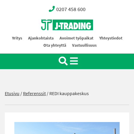
0207 458 600
Oy J-Trading Ab
Yritys
Ajankohtaista
Avoimet työpaikat
Yhteystiedot
Ota yhteyttä
Vastuullisuus
Etusivu
/
Referenssit
/
REDI kauppakeskus