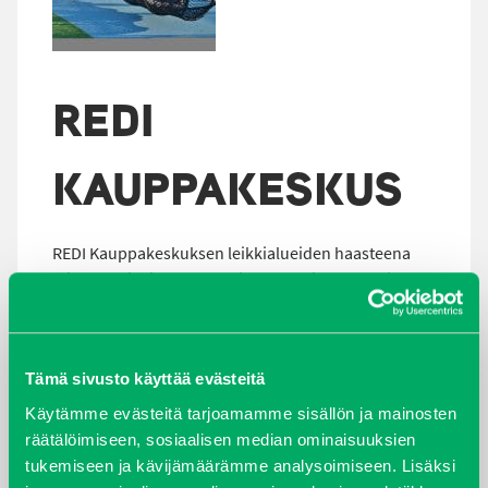
REDI
KAUPPAKESKUS
REDI Kauppakeskuksen leikkialueiden haasteena
oli, että kaikki tuotteet tuli olla kansirakentamiseen
soveltuvia. Verkkovalmistajamme Berliner Seilfabrik
oli jo aiemmin tuonut esille, että heidän tuotteensa
saa myös kansirakennukseen soveltuvalla
Tämä sivusto käyttää evästeitä
ankkuroinnilla, vaikkakaan valmiita ”hyllystä”
suoraan valittavia ankkurointivaihtoehtoja ei ole,
Käytämme evästeitä tarjoamamme sisällön ja mainosten
vaan ankkurointi suunnitellaan kohteittain. Norleg
räätälöimiseen, sosiaalisen median ominaisuuksien
ei vastaavasti kansirakentamiseen soveltuvia
tukemiseen ja kävijämäärämme analysoimiseen. Lisäksi