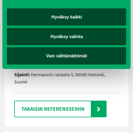
tasapainopuomi, LE20508 Edgy
tasapainopuomeja ja LE20528 Tolppia, joista
alueelle suunniteltiin tasapaino-seikkailurata.
Hyväksy kaikki
Lisäksi pihalle päiväkodin pientavaran
säilytykseen valittiin Hags 8002661 Säilytyslaatikko.
Hyväksy valinta
Vain välttämättömät
Rakennusvuosi:
2018
Sijainti:
Hermannin rantatie 5, 00580 Helsinki,
Suomi
TAKAISIN REFERENSSEIHIN