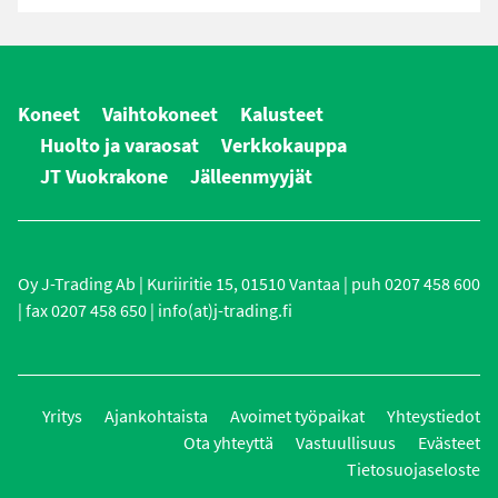
Koneet
Vaihtokoneet
Kalusteet
Huolto ja varaosat
Verkkokauppa
JT Vuokrakone
Jälleenmyyjät
Oy J-Trading Ab | Kuriiritie 15, 01510 Vantaa | puh 0207 458 600
| fax 0207 458 650 | info(at)j-trading.fi
Yritys
Ajankohtaista
Avoimet työpaikat
Yhteystiedot
Ota yhteyttä
Vastuullisuus
Evästeet
Tietosuojaseloste