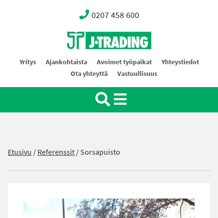
0207 458 600
Oy J-Trading Ab
Yritys
Ajankohtaista
Avoimet työpaikat
Yhteystiedot
Ota yhteyttä
Vastuullisuus
Etusivu
/
Referenssit
/
Sorsapuisto