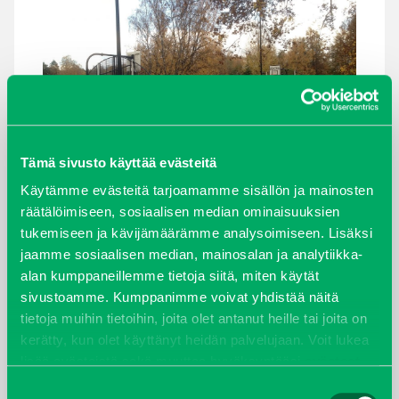
Tämä sivusto käyttää evästeitä
Käytämme evästeitä tarjoamamme sisällön ja mainosten
räätälöimiseen, sosiaalisen median ominaisuuksien
SORSAPUISTO
tukemiseen ja kävijämäärämme analysoimiseen. Lisäksi
jaamme sosiaalisen median, mainosalan ja analytiikka-
alan kumppaneillemme tietoja siitä, miten käytät
sivustoamme. Kumppanimme voivat yhdistää näitä
Rakennusvuosi:
2010
tietoja muihin tietoihin, joita olet antanut heille tai joita on
kerätty, kun olet käyttänyt heidän palvelujaan. Voit lukea
Sijainti:
Aaltosenkatu 46, 33870 Tampere, Suomi
lisää evästeistä sekä muuttaa hyväksyntääsi
evästeet
sivulta.
Suostumuksen