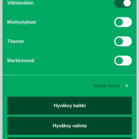
Välttämätön
valinta
TAKAISIN REFERENSSEIHIN
Mieltymykset
Tilastot
SORSAPUISTO
Aaltosenkatu 46, 33870 Tampere, Suomi
Markkinointi
Näytä tiedot
Hyväksy kaikki
Hyväksy valinta