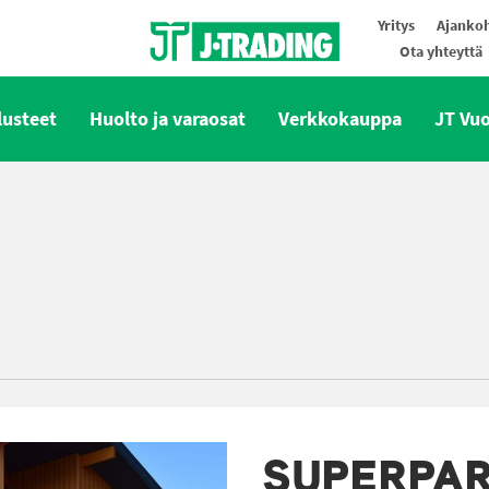
Yritys
Ajankoh
Ota yhteyttä
Oy J-Trading Ab
lusteet
Huolto ja varaosat
Verkkokauppa
JT Vu
SUPERPAR