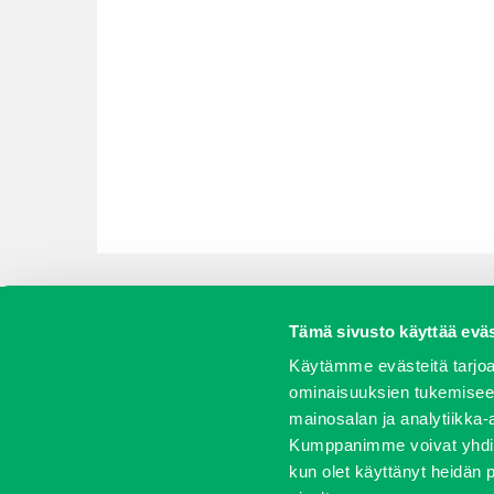
Tämä sivusto käyttää eväs
Koneet
Vaihtokoneet
Kalusteet
Huolto j
Käytämme evästeitä tarjoa
ominaisuuksien tukemisee
mainosalan ja analytiikka-
Kumppanimme voivat yhdistää 
Oy J-Trading Ab | Kuriiritie 15, 01510 Vantaa | puh 0207 
kun olet käyttänyt heidän 