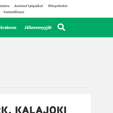
taista
Avoimet työpaikat
Yhteystiedot
Vastuullisuus
okrakone
Jälleenmyyjät
K, KALAJOKI