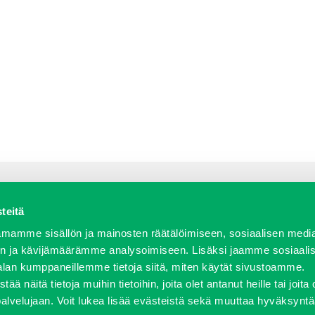
teitä
a varaosat
Verkkokauppa
JT Vuokrakone
Jälleenmy
mamme sisällön ja mainosten räätälöimiseen, sosiaalisen medi
n ja kävijämäärämme analysoimiseen. Lisäksi jaamme sosiaali
alan kumppaneillemme tietoja siitä, miten käytät sivustoamme.
näitä tietoja muihin tietoihin, joita olet antanut heille tai joita 
458 600 | fax 0207 458 650 | info(at)j-trading.fi
palvelujaan. Voit lukea lisää evästeistä sekä muuttaa hyväksyntä