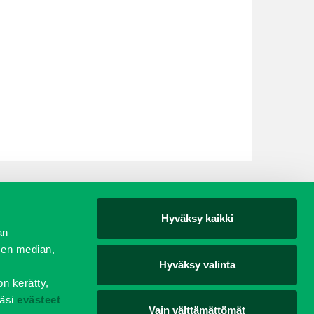
Hyväksy kaikki
yjät
an
sen median,
Hyväksy valinta
on kerätty,
äsi
evästeet
Vain välttämättömät