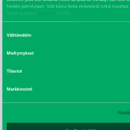
heidän palvelujaan. Voit lukea lisää evästeistä sekä muuttaa
LEIKKURIN OSAT
hyväksyntääsi
evästeet
sivulta.
Suostumuksen
VALITSE KATEGORIA
Välttämätön
valinta
Mieltymykset
Tilastot
Markkinointi
Näytä