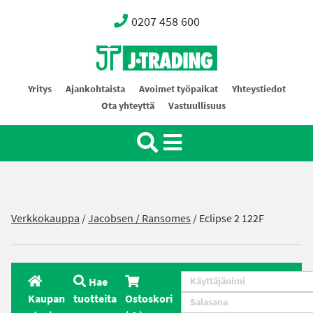
0207 458 600
Oy J-Trading Ab
Yritys
Ajankohtaista
Avoimet työpaikat
Yhteystiedot
Ota yhteyttä
Vastuullisuus
Verkkokauppa
/
Jacobsen / Ransomes
/
Eclipse 2 122F
Hae
Kaupan
tuotteita
Ostoskori