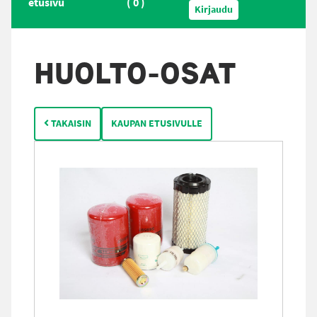
etusivu
(
0
)
Kirjaudu
HUOLTO-OSAT
TAKAISIN
KAUPAN ETUSIVULLE