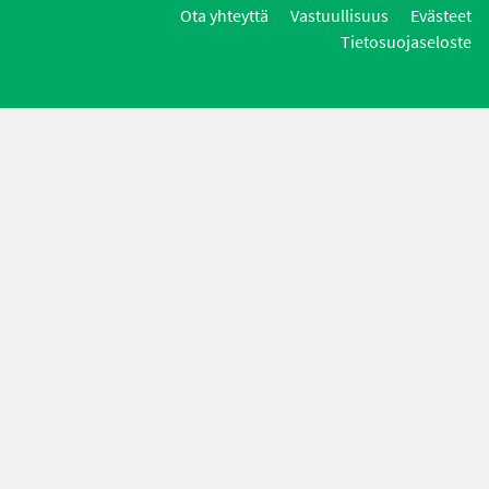
Ota yhteyttä
Vastuullisuus
Evästeet
Tietosuojaseloste