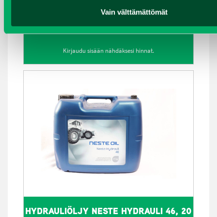
MOOTTORIÖLJY MOBIL DELVAC XHP ESP
Vain välttämättömät
10W-40, 4 LITRAN KANNU
Kirjaudu sisään nähdäksesi hinnat.
HYDRAULIÖLJY NESTE HYDRAULI 46, 20