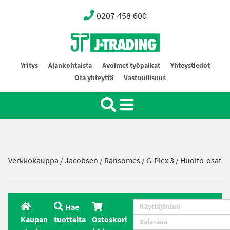
0207 458 600
Oy J-Trading Ab
Yritys
Ajankohtaista
Avoimet työpaikat
Yhteystiedot
Ota yhteyttä
Vastuullisuus
Verkkokauppa
/
Jacobsen / Ransomes
/
G-Plex 3
/
Huolto-osat
Hae
Kaupan
tuotteita
Ostoskori