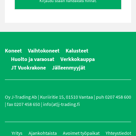
Kirjaudu sisään nähdäksesi hinnat.
Koneet
Vaihtokoneet
Kalusteet
Huolto ja varaosat
Verkkokauppa
JT Vuokrakone
Jälleenmyyjät
Oy J-Trading Ab | Kuriiritie 15, 01510 Vantaa | puh 0207 458 600
| fax 0207 458 650 | info(at)j-trading.fi
Yritys
Ajankohtaista
Avoimet työpaikat
Yhteystiedot