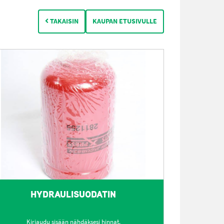
TAKAISIN
KAUPAN ETUSIVULLE
HYDRAULISUODATIN
Kirjaudu sisään nähdäksesi hinnat.