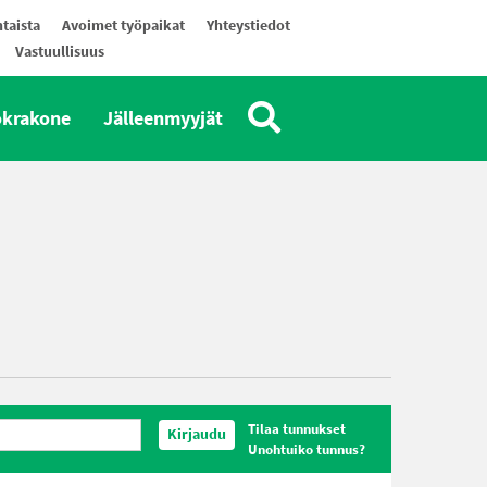
taista
Avoimet työpaikat
Yhteystiedot
Vastuullisuus
okrakone
Jälleenmyyjät
Tilaa tunnukset
Kirjaudu
Unohtuiko tunnus?