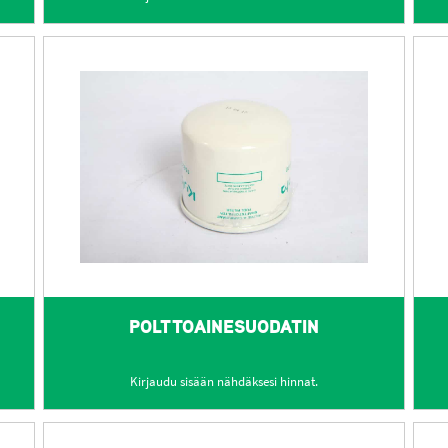
POLTTOAINESUODATIN
Kirjaudu sisään nähdäksesi hinnat.