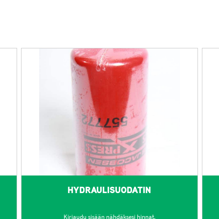
HYDRAULISUODATIN
Kirjaudu sisään nähdäksesi hinnat.