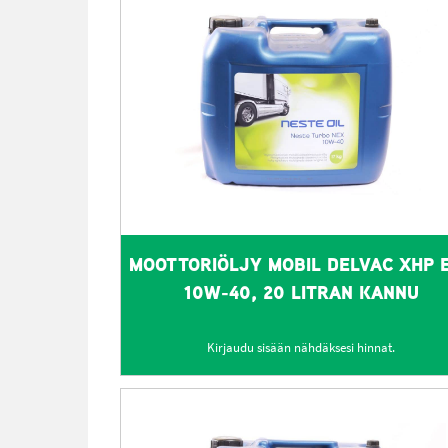
MOOTTORIÖLJY MOBIL DELVAC XHP 
10W-40, 20 LITRAN KANNU
Kirjaudu sisään nähdäksesi hinnat.