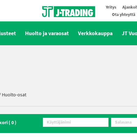
Yritys
Ajankoh
Ota yhteyttä
Oy J-Trading Ab
lusteet
Huolto ja varaosat
Verkkokauppa
JT Vu
/
Huolto-osat
kori (
0
)