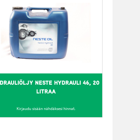
DRAULIÖLJY NESTE HYDRAULI 46, 20
LITRAA
Kirjaudu sisään nähdäksesi hinnat.