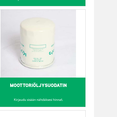
MOOTTORIÖLJYSUODATIN
Kirjaudu sisään nähdäksesi hinnat.