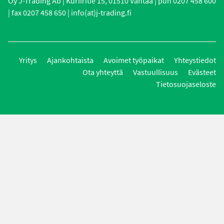
Oy J-Trading Ab | Kuriiritie 15, 01510 Vantaa | puh 0207 458 600
| fax 0207 458 650 | info(at)j-trading.fi
Yritys
Ajankohtaista
Avoimet työpaikat
Yhteystiedot
Ota yhteyttä
Vastuullisuus
Evästeet
Tietosuojaseloste