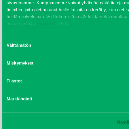
sivustoamme. Kumppanimme voivat yhdistää näitä tietoja mu
tietoihin, joita olet antanut heille tai joita on kerätty, kun olet 
heidän palvelujaan. Voit lukea lisää evästeistä sekä muuttaa
hyväksyntääsi
evästeet
sivulta.
Suostumuksen
Välttämätön
valinta
ILMANSUODATIN
Mieltymykset
Kirjaudu sisään nähdäksesi hinnat.
Tilastot
Markkinointi
Näytä