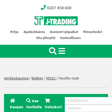
0207 458 600
Oy J-Trading Ab
Yritys
Ajankohtaista
Avoimet työpaikat
Yhteystiedot
Ota yhteyttä
Vastuullisuus
Verkkokauppa
/
Walker
/
MD21
/
Huolto-osat
Hae
Kaupan
tuotteita
Ostoskori