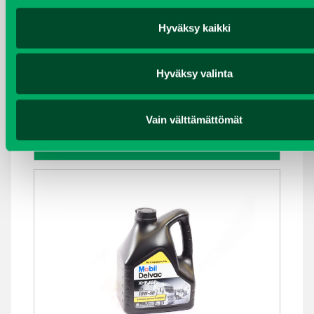
Hyväksy kaikki
Hyväksy valinta
MOOTTORIÖLJY MOBIL DELVAC XHP ESP
10W-40, 20 LITRAN KANNU
Vain välttämättömät
Kirjaudu sisään nähdäksesi hinnat.