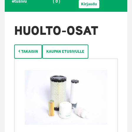
etusivu
(
0
)
Kirjaudu
HUOLTO-OSAT
TAKAISIN
KAUPAN ETUSIVULLE