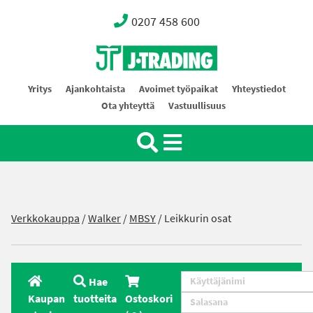
0207 458 600
Oy J-Trading Ab
Yritys
Ajankohtaista
Avoimet työpaikat
Yhteystiedot
Ota yhteyttä
Vastuullisuus
Verkkokauppa
/
Walker
/
MBSY
/
Leikkurin osat
Hae
Kaupan
tuotteita
Ostoskori