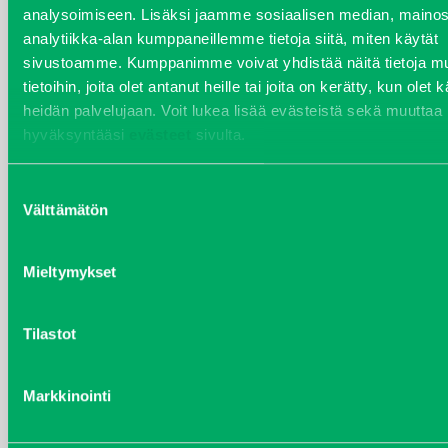
analysoimiseen. Lisäksi jaamme sosiaalisen median, mainos
PULTTI
analytiikka-alan kumppaneillemme tietoja siitä, miten käytät
sivustoamme. Kumppanimme voivat yhdistää näitä tietoja mu
Kirjaudu sisään nähdäksesi hinnat.
tietoihin, joita olet antanut heille tai joita on kerätty, kun olet 
heidän palvelujaan. Voit lukea lisää evästeistä sekä muuttaa
hyväksyntääsi
evästeet
sivulta.
Suostumuksen
Välttämätön
valinta
Mieltymykset
Tilastot
Markkinointi
LEIKKUUPÖYDÄN HIHNA