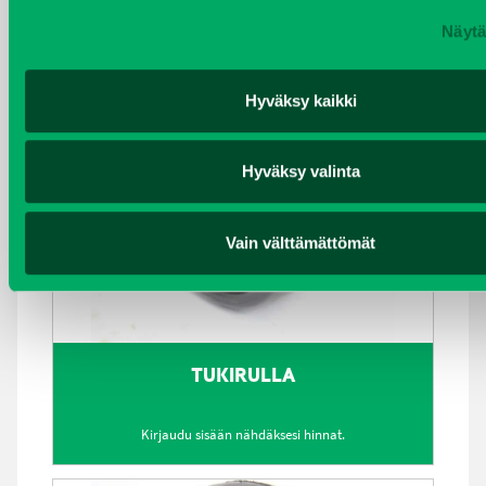
Kirjaudu sisään nähdäksesi hinnat.
Näytä
Hyväksy kaikki
Hyväksy valinta
Vain välttämättömät
TUKIRULLA
Kirjaudu sisään nähdäksesi hinnat.