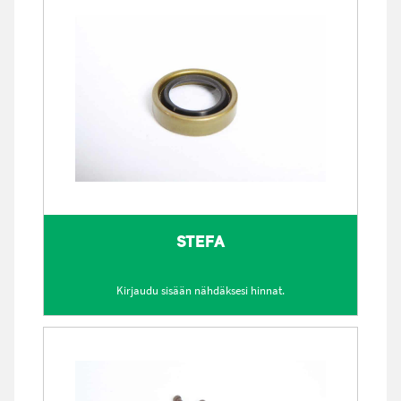
STEFA
Kirjaudu sisään nähdäksesi hinnat.