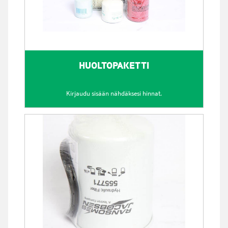
HUOLTOPAKETTI
Kirjaudu sisään nähdäksesi hinnat.