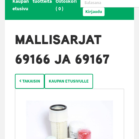
Kaupan
tuotteita
Ostoskori
etusivu
(
0
)
Kirjaudu
MALLISARJAT
69166 JA 69167
TAKAISIN
KAUPAN ETUSIVULLE