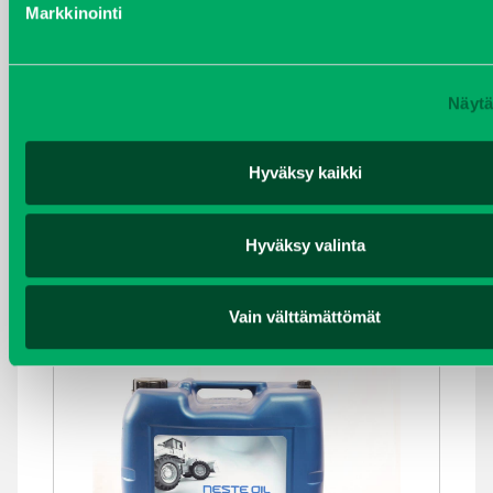
Markkinointi
Näytä
Hyväksy kaikki
MOOTTORIÖLJY MOBIL DELVAC XHP ESP
10W-40, 4 LITRAN KANNU
Hyväksy valinta
Kirjaudu sisään nähdäksesi hinnat.
Vain välttämättömät