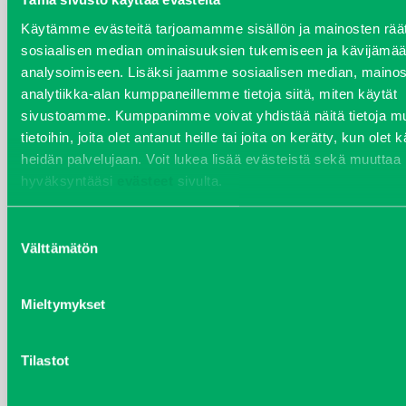
Käytämme evästeitä tarjoamamme sisällön ja mainosten räät
sosiaalisen median ominaisuuksien tukemiseen ja kävijäm
analysoimiseen. Lisäksi jaamme sosiaalisen median, mainos
analytiikka-alan kumppaneillemme tietoja siitä, miten käytät
sivustoamme. Kumppanimme voivat yhdistää näitä tietoja mu
tietoihin, joita olet antanut heille tai joita on kerätty, kun olet 
heidän palvelujaan. Voit lukea lisää evästeistä sekä muuttaa
hyväksyntääsi
evästeet
sivulta.
MOOTTORIÖLJY MOBIL DELVAC XHP ESP
10W-40, 20 LITRAN KANNU
Suostumuksen
Välttämätön
valinta
Kirjaudu sisään nähdäksesi hinnat.
Mieltymykset
Tilastot