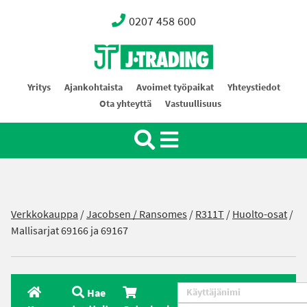
0207 458 600
Oy J-Trading Ab
Yritys
Ajankohtaista
Avoimet työpaikat
Yhteystiedot
Ota yhteyttä
Vastuullisuus
Verkkokauppa
/
Jacobsen / Ransomes
/
R311T
/
Huolto-osat
/
Mallisarjat 69166 ja 69167
Hae