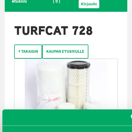
etusivu
(
0
)
Kirjaudu
TURFCAT 728
TAKAISIN
KAUPAN ETUSIVULLE