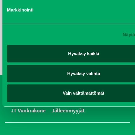
LEIKKURIN OSAT
Markkinointi
VALITSE KATEGORIA
Näytä
Hyväksy kaikki
Hyväksy valinta
Koneet
Vaihtokoneet
Kalusteet
Vain välttämättömät
Huolto ja varaosat
Verkkokauppa
JT Vuokrakone
Jälleenmyyjät