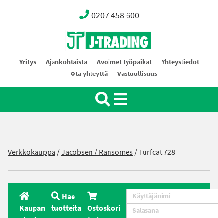
0207 458 600
Oy J-Trading Ab
Yritys
Ajankohtaista
Avoimet työpaikat
Yhteystiedot
Ota yhteyttä
Vastuullisuus
Verkkokauppa
/
Jacobsen / Ransomes
/
Turfcat 728
Hae
Kaupan
tuotteita
Ostoskori