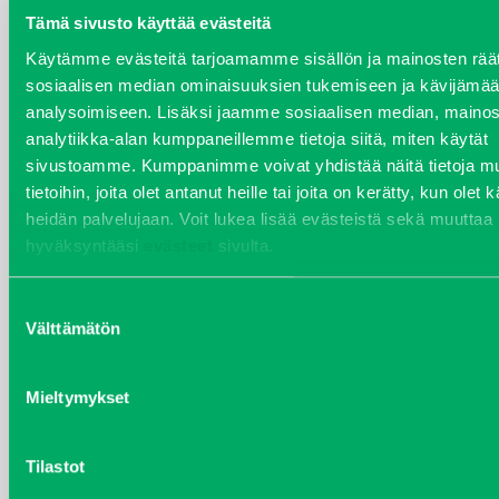
Tämä sivusto käyttää evästeitä
HUOLTO-OSAT
Käytämme evästeitä tarjoamamme sisällön ja mainosten räät
sosiaalisen median ominaisuuksien tukemiseen ja kävijäm
analysoimiseen. Lisäksi jaamme sosiaalisen median, mainos
VALITSE KATEGORIA
analytiikka-alan kumppaneillemme tietoja siitä, miten käytät
sivustoamme. Kumppanimme voivat yhdistää näitä tietoja mu
tietoihin, joita olet antanut heille tai joita on kerätty, kun olet 
heidän palvelujaan. Voit lukea lisää evästeistä sekä muuttaa
hyväksyntääsi
evästeet
sivulta.
Suostumuksen
Välttämätön
valinta
Mieltymykset
Tilastot