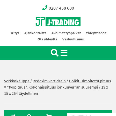
0207 458 600
Oy J-Trading Ab
Yritys
Ajankohtaista
Avoimet työpaikat
Yhteystiedot
Ota yhteyttä
Vastuullisuus
Verkkokauppa
/
Redexim Vertidrain
/
Holkit - Ilmoitettu pituus
= "työpituus". Kokonaispituus jonkunverran suurempi
/ 19 x
15 x 254 täydellinen