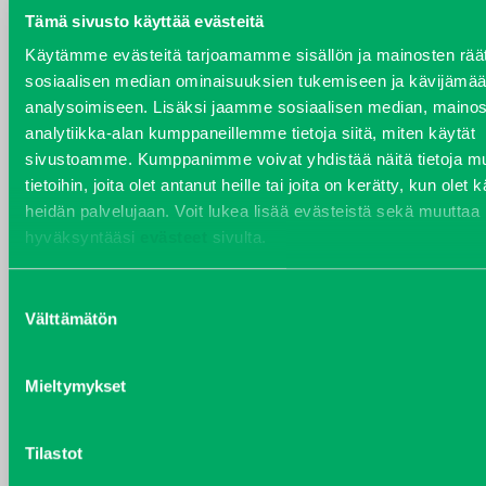
Tämä sivusto käyttää evästeitä
Käytämme evästeitä tarjoamamme sisällön ja mainosten räät
YHTEYSTIEDOT
sosiaalisen median ominaisuuksien tukemiseen ja kävijäm
analysoimiseen. Lisäksi jaamme sosiaalisen median, mainos
analytiikka-alan kumppaneillemme tietoja siitä, miten käytät
sivustoamme. Kumppanimme voivat yhdistää näitä tietoja mu
VARAOSAT
tietoihin, joita olet antanut heille tai joita on kerätty, kun olet 
Varaosat
heidän palvelujaan. Voit lukea lisää evästeistä sekä muuttaa
Puh 020 7458 686
hyväksyntääsi
evästeet
sivulta.
varaosat@j-trading.fi
Suostumuksen
Välttämätön
valinta
HENRIK ÅVALL
Mieltymykset
Varaosamyynti
Puh 020 7458 606
henrik.avall@j-trading.fi
Tilastot