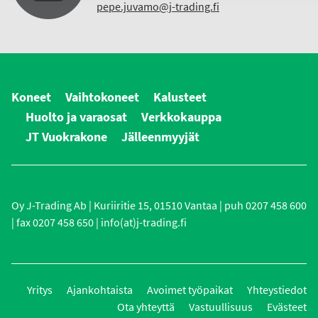
pepe.juvamo@j-trading.fi
Koneet
Vaihtokoneet
Kalusteet
Huolto ja varaosat
Verkkokauppa
JT Vuokrakone
Jälleenmyyjät
Oy J-Trading Ab | Kuriiritie 15, 01510 Vantaa | puh 0207 458 600
| fax 0207 458 650 | info(at)j-trading.fi
Yritys
Ajankohtaista
Avoimet työpaikat
Yhteystiedot
Ota yhteyttä
Vastuullisuus
Evästeet