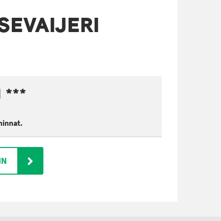
SEVAIJERI
 ***
hinnat.
IN