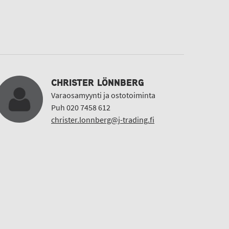
CHRISTER LÖNNBERG
Varaosamyynti ja ostotoiminta
Puh 020 7458 612
christer.lonnberg@j-trading.fi