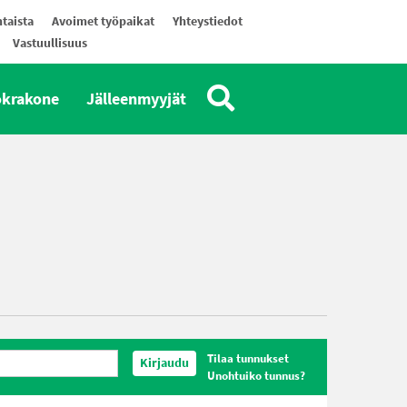
taista
Avoimet työpaikat
Yhteystiedot
Vastuullisuus
okrakone
Jälleenmyyjät
Tilaa tunnukset
Kirjaudu
Unohtuiko tunnus?