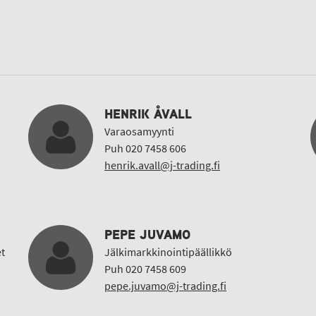
HENRIK ÅVALL
Varaosamyynti
Puh 020 7458 606
henrik.avall@j-trading.fi
PEPE JUVAMO
t
Jälkimarkkinointipäällikkö
Puh 020 7458 609
pepe.juvamo@j-trading.fi