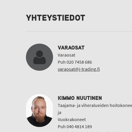
YHTEYSTIEDOT
VARAOSAT
Varaosat
Puh 020 7458 686
varaosat@j-trading.fi
KIMMO NUUTINEN
Taajama- ja viheralueiden hoitokonee
ja
Vuokrakoneet
Puh 040 4814 189