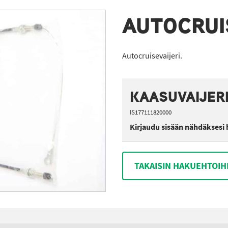
AUTOCRUI
Autocruisevaijeri.
KAASUVAIJERI
IS177111820000
Kirjaudu sisään nähdäksesi 
TAKAISIN HAKUEHTOIH