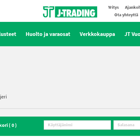
Yritys
Ajankoh
Ota yhteyttä
Oy J-Trading Ab
lusteet
Huolto ja varaosat
Verkkokauppa
JT Vu
jeri
kori (
0
)