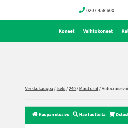
0207 458 600
Koneet
Vaihtokoneet
Ka
Verkkokauppa
/
Iseki
/
240
/
Muut osat
/ Autocruisevai
Kaupan etusivu
Hae tuotteita
Ostos